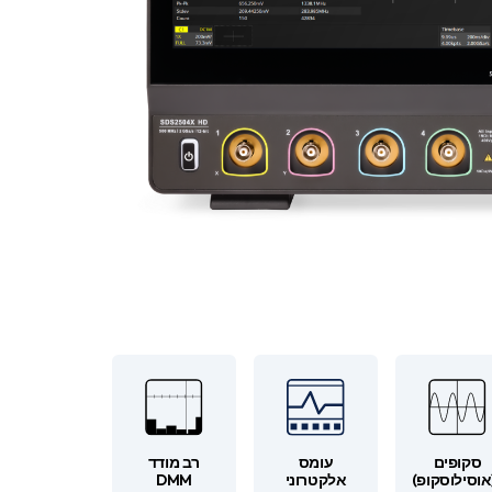
de) •
סקופים
עומס
רב מודד
אוסילוסקופ)
אלקטרוני
DMM