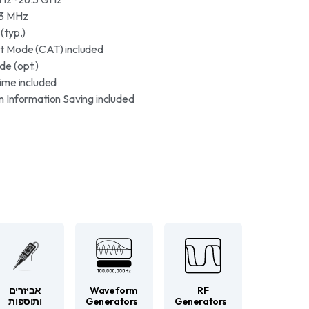
 MHz •
yp.) •
 Mode (CAT) included •
 (opt.) •
me included •
Information Saving included •
Waveform
RF
אביזרים
Generators
Generators
ותוספות