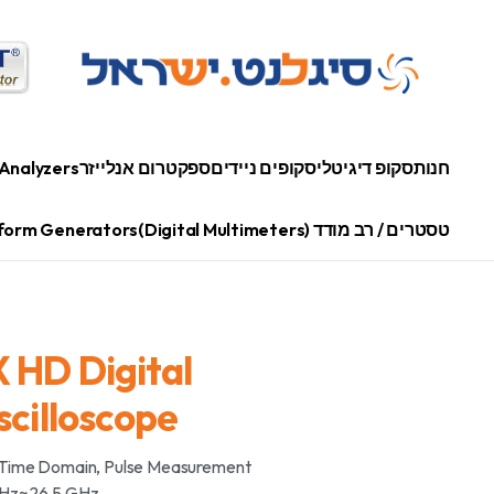
חנות
סקופ דיגיטלי
סקופים ניידים
ספקטרום אנלייזר
Analyzers
טסטרים / רב מודד (Digital Multimeters)
orm Generators
HD Digital
cilloscope
 Time Domain, Pulse Measurement •
Hz~26.5 GHz •