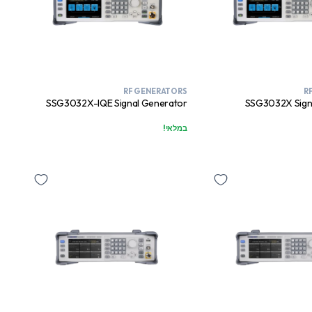
RF GENERATORS
R
SSG3032X-IQE Signal Generator
SSG3032X Sign
במלאי!