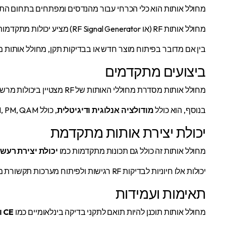
מחולל אותות הוא כלי הכרחי עבור מהנדסים ומפתחים בתחום הת
מחולל אותות RF (או RF Signal Generator) מציע יכולות מתקדמות ושימושיות, המספקות מענה לכל דרישה טכנית ביישומים מודרניים.
בין אם מדובר בפיתוח מוצר חדש או בבדיקות תקן, מחולל אותות 
ביצועים מתקדמים
מחולל אותות מסדרת מחוללי האותות של RF מצטיין ביכולות מרשימות כמו
בנוסף, הוא כולל
מודולציה אנלוגית ודיגיטלית
, כולל AM, FM, PM, QAM ו-PSK, מה שמאפשר בדיקות מורכבות ומגוונות.
יכולת יצירת אותות מתקדמת
מחולל אותות זה כולל גם תכונות מתקדמות כמו
יכולת יצירת רעש 
יכולות אלו חיוניות לבדיקות RF רגישות ולפיתוח מערכות תקשורת מדויקות.
תאימות ועמידות
מחולל אותות תוכנן להיות תואם לתקני בדיקה בינלאומיים כמו
CE ו-FCC