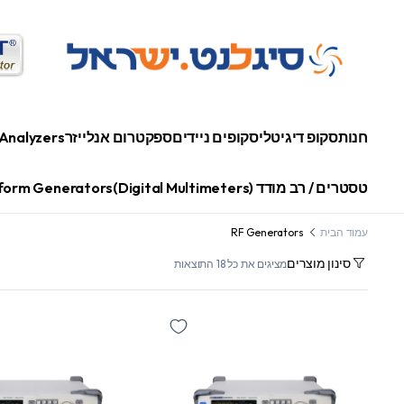
חנות
סקופ דיגיטלי
סקופים ניידים
ספקטרום אנלייזר
Analyzers
טסטרים / רב מודד (Digital Multimeters)
orm Generators
עמוד הבית
RF Generators
סינון מוצרים
מציגים את כל ⁦18⁩ התוצאות