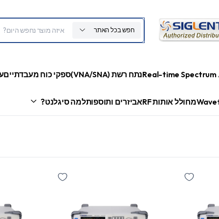
חפש בכל האתר
Real-time Spectrum 
נתח רשת (VNA/SNA)
ספקי כוח מעבדתיים
ע
Wavef
מחולל אותות RF
אביזרים ותוספות
למה סיגלנט?