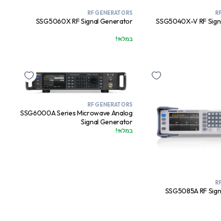
RF GENERATORS
R
SSG5060X RF Signal Generator
SSG5040X-V RF Sign
במלאי!
RF GENERATORS
SSG6000A Series Microwave Analog
Signal Generator
במלאי!
R
SSG5085A RF Sign