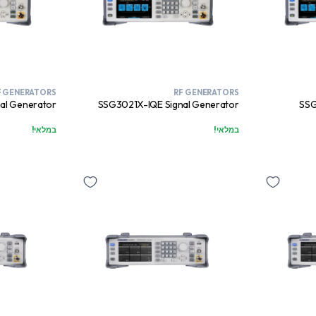
F GENERATORS
RF GENERATORS
al Generator
SSG3021X-IQE Signal Generator
SSG
במלאי!
במלאי!