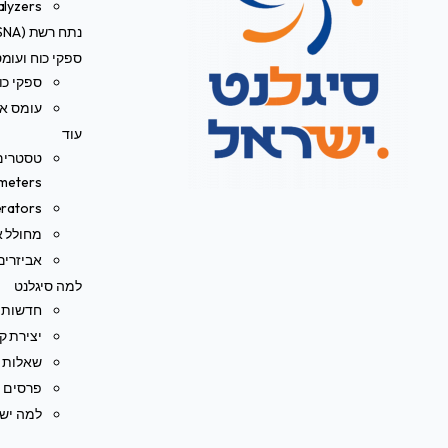
alyzers
נתח רשת (VNA/SNA)
ספקי כוח ועומ
ספקי כו
עומס אל
עוד
meters)
rators
מחולל או
אביזרים
למה סיגלנט
חדשות
יצירת ק
שאלות נ
פרסים ו
למה ישר