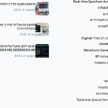
Real-time Spectrum An
שימוש בסקופ: מדריך למתח
ספטמבר 11, 2024
סים
ח מעבדתיים
ספקטרום אנלייזר מדריך מ
קטרוני
בתחילת הדרך
מאי 21, 2025
טסטרים / רב מודד (Digital
Multi
מבצע לזמן מוגבל של סיגלנט
Waveform Gene
SDS7000A
אוקטובר 6, 2024
תות RF
 ותוספות
שר
פוצות
תחרויות
אלים אוהבים סיגלנט?