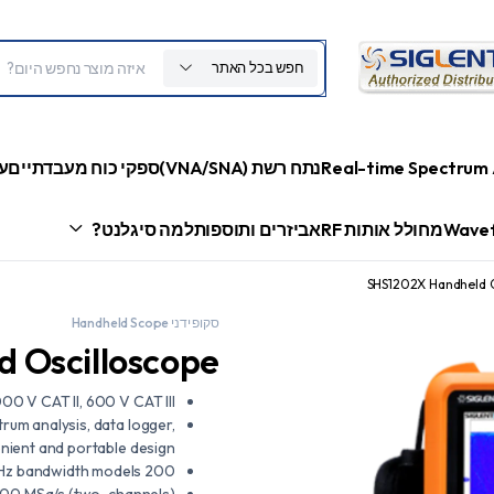
חפש בכל האתר
Real-time Spectrum 
נתח רשת (VNA/SNA)
ספקי כוח מעבדתיים
ע
Wavef
מחולל אותות RF
אביזרים ותוספות
למה סיגלנט?
SHS1202X Handheld O
סקופ ידני Handheld Scope
 Oscilloscope
000 V CAT II, 600 V CAT III
trum analysis, data logger,
enient and portable design
200 MHz bandwidth models
/500 MSa/s (two-channels)