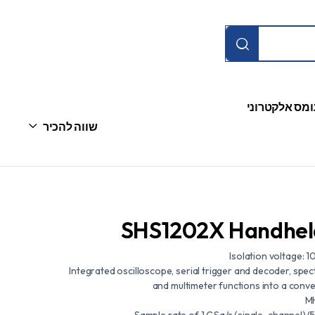
ומס אלקטרוני
שווה להכיר
SHS1202X Handheld
Isolation voltage: 1
Integrated oscilloscope, serial trigger and decoder, spec
and multimeter functions into a conv
Sample rate of 1 GSa/s (single-channel)