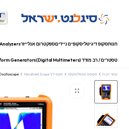
חנות
סקופ דיגיטלי
סקופים ניידים
ספקטרום אנלייזר
Analyzers
טסטרים / רב מודד (Digital Multimeters)
orm Generators
עמוד הבית
סקופים (אוסילוסקופ)
סקופ ידני Handheld Scope
scilloscope