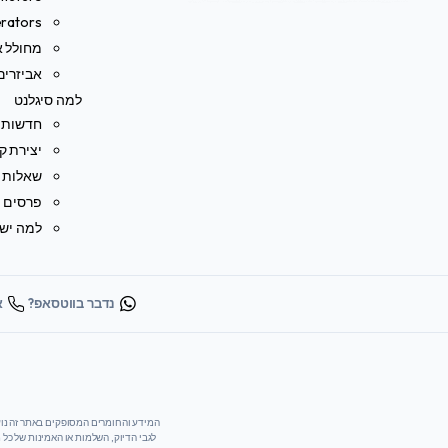
rators
מחולל או
אביזרים
למה סיגלנט
חדשות
יצירת ק
שאלות נ
פרסים ו
למה ישר
נדבר בווטסאפ?
או
לגבי הדיוק, השלמות או האמינות של כל