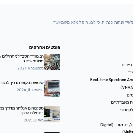
י? הנחות עונתיות, סיילים, חיסול מלאי מקומי ועוד.
פוסטים אחרונים
רב מודד הסבר למתחילים: מ
משתמשים בו
ניידים
ספטמבר 8, 2024
זר
Real-time Spectrum An
שימוש בסקופ: מדריך למתח
ספטמבר 11, 2024
סים
ח מעבדתיים
ספקטרום אנלייזר מדריך מ
קטרוני
בתחילת הדרך
מאי 21, 2025
טסטרים / רב מודד (Digital
Multi