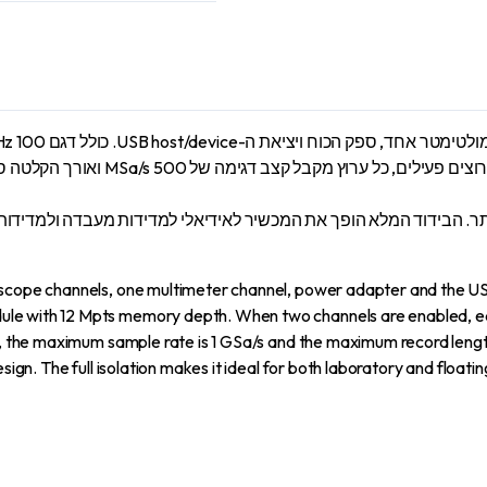
. הבידוד המלא הופך את המכשיר לאידיאלי למדידות מעבדה ולמדידות א
loscope channels, one multimeter channel, power adapter and the U
ule with 12 Mpts memory depth. When two channels are enabled, e
ed, the maximum sample rate is 1 GSa/s and the maximum record len
sign. The full isolation makes it ideal for both laboratory and float