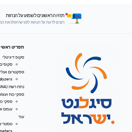
תהיו הראשונים לשמוע על הנחות
רוצים לדעת על הנחות לפני שיחסלו את המלא
תפריט ראשי
סקופ דיגיטלי
סקופים 
ספקטרום אנליי
alyzers
נתח רשת (VNA/SNA)
ספקי כוח ועומ
ספקי כו
עומס אל
עוד
meters)