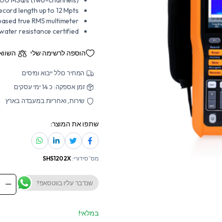
ecord length up to 12 Mpts.
ased true RMS multimeter
/water resistance certified
הוספה לרשימה שלי
השווא
המחיר כולל ייבוא ומיסים
זמן אספקה: כ 14 ימי עסקים
שירות, ואחריות במעבדה בארץ
שתפו את המוצר:
מס' סידורי:
SHS1202X
שנדבר עליו בווטסאפ?
1202X
dheld
scope
antity
במלאי!