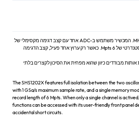
ה-SHS1202X כולל בידוד מלא בין שני ערוצי האוסצילוסקופ, ערוץ מולטימטר אחד, ספק הכוח ויציאת ה-USB host/device. כולל דגם 100 MHz. המכשיר משתמש ב-ADC אחד עם קצב דגימה מקסימלי של
1 GSa/s ומודול זיכרון יחיד עם עומק זיכרון של 12 Mpts. כאשר שני ערוצים פעילים, כל ערוץ מקבל קצב דגימה של 500 MSa/s ואורך הקלטה סטנדרטי של 6 Mpts. כאשר רק ערוץ אחד פעיל, קצב הדגימה
ותות מבודדים כיוון שהוא מפחית את הסיכון לקצרים בלתי
The SHS1202X features full isolation between the two oscil
with 1 GSa/s maximum sample rate, and a single memory mod
record length of 6 Mpts. When only a single channel is activ
functions can be accessed with its user-friendly front panel de
accidental short circuits.