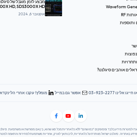
מבצע לזמן מוגבל של סיגלנט
Waveform Gene
SDS7000A
אוקטובר 6, 2024
תות RF
 ותוספות
שר
פוצות
תחרויות
אלים אוהבים סיגלנט?
 חייגו אלינו 03-923-2277
אפשר גם במייל
מומלץ! עקבו אחרי הלינקדאי
 מידע באתר זה. סיגלנט ישראל מוותרת על כל אחריות, לרבות אך לא רק, אחריות משתמעת לסחירות והתאמה למט