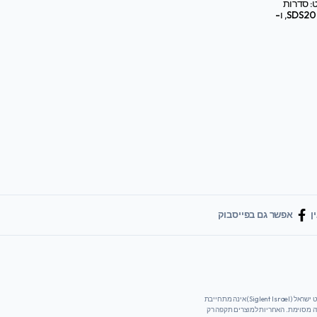
: סדרות
SDS2000X HD, SDS3000X HD, ו-
ן
אפשר גם בפייסבוק
המידע והחומרים המסופקים באתר זה נועדו למטרות מידע בלבד ומסופקים "כמו שהם" ללא כל אחריות מכל סוג שהוא, בין אם מפורשת או משתמעת. סיגלנט ישראל (Siglent Israel) אינה מתחייבת
רה מסוימת. האחריות למוצרים תקפה רק