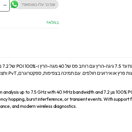
שנדבר עליו בווטסאפ?
ctrum
yzers
Series
000X
במלאי!
R
antity
סדרת
alysis up to 7.5 GHz with 40 MHz bandwidth and 7.2 μs 100% POI. 
uency hopping, burst interference, or transient events. With support 
ance, and modern wireless diagnostics.