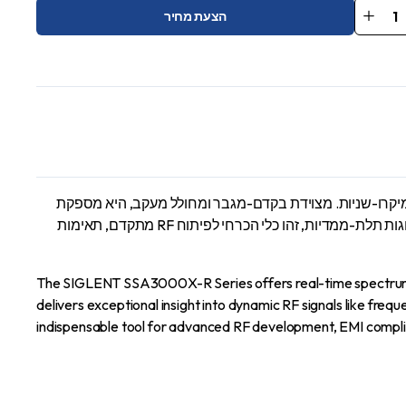
הצעת מחיר
Spe
Anal
SSA3
qu
 SIGLENT SSA3000X-R מציעה ניתוח ספקטרום בזמן אמת עד 7.5 גיגה-הרץ עם רוחב פס של 40 מגה-הרץ ו-100% POI של 7.2 מיקרו-שניות. מצוידת בקדם-מגבר ומחולל מעקב, היא מספקת
תובנות יוצאות דופן לגבי אותות RF דינמיים כמו קפיצות תדר, הפרעות פרץ או אירועים חולפים. עם תמיכה בצפיפות, ספקטרוגרם, PvT ותצוגות תלת-ממדיות, זהו כלי הכרחי לפיתוח RF מתקדם, תאימות
The SIGLENT SSA3000X-R Series offers real-time spectrum an
delivers exceptional insight into dynamic RF signals like freq
indispensable tool for advanced RF development, EMI compli