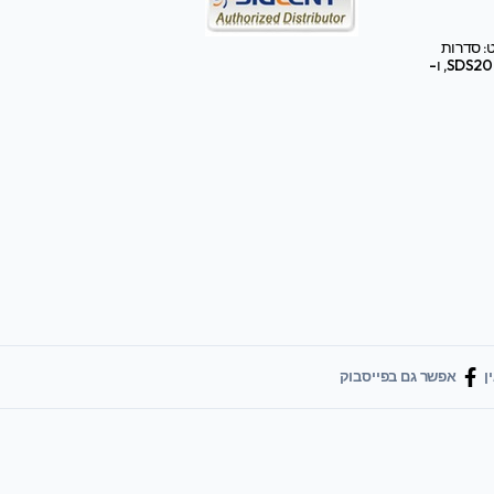
: סדרות
SDS2000X HD, SDS3000X HD, ו-
ן
אפשר גם בפייסבוק