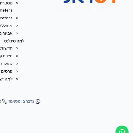
meters)
rators
מחולל או
אביזרים
למה סיגלנט
חדשות
יצירת ק
שאלות נ
פרסים ו
למה ישר
נדבר בווטסאפ?
או