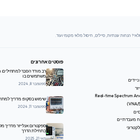
י? הנחות עונתיות, סיילים, חיסול מלאי מקומי ועוד.
פוסטים אחרונים
רב מודד הסבר למתחילים: מ
משתמשים בו
ניידים
ספטמבר 8, 2024
זר
Real-time Spectrum An
שימוש בסקופ: מדריך למתח
ספטמבר 11, 2024
סים
ח מעבדתיים
ספקטרום אנלייזר מדריך מ
קטרוני
בתחילת הדרך
מאי 21, 2025