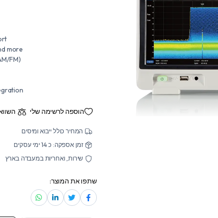
ort
nd more
 AM/FM)
egration
הוספה לרשימה שלי
השווא
המחיר כולל ייבוא ומיסים
זמן אספקה: כ 14 ימי עסקים
שירות, ואחריות במעבדה בארץ
שתפו את המוצר: