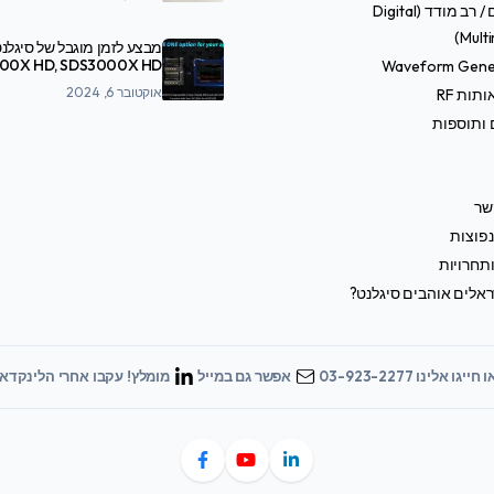
טסטרים / רב מודד (Digital
Multi
מבצע לזמן מוגבל של סיגלנט
Waveform Gene
SDS7000A
אוקטובר 6, 2024
תות RF
 ותוספות
שר
פוצות
תחרויות
אלים אוהבים סיגלנט?
 חייגו אלינו 03-923-2277
אפשר גם במייל
מומלץ! עקבו אחרי הלינקדאי