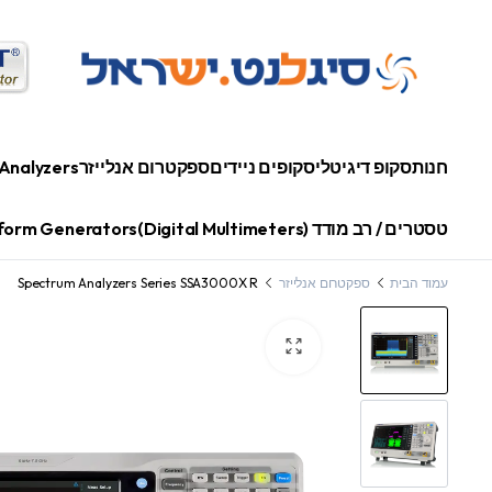
חנות
סקופ דיגיטלי
סקופים ניידים
ספקטרום אנלייזר
Analyzers
טסטרים / רב מודד (Digital Multimeters)
orm Generators
עמוד הבית
ספקטרום אנלייזר
Spectrum Analyzers Series SSA3000X R