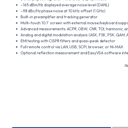
–165 dBm/Hz displayed average noise level (DANL)
–98 dBc/Hz phase noise at 10 kHz offset (1 GHz)
Built-in preamplifier and tracking generator
Multi-touch 10.1” screen with external mouse/keyboard supp
Advanced measurements: ACPR, OBW, CNR, TOI, harmonic, a
Analog and digital modulation analysis (ASK, FSK, PSK, QAM,
EMI testing with CISPR filters and quasi-peak detector
Full remote control via LAN, USB, SCPI, browser, or NI-MAX
Optional reflection measurement and EasyVSA software int
ה