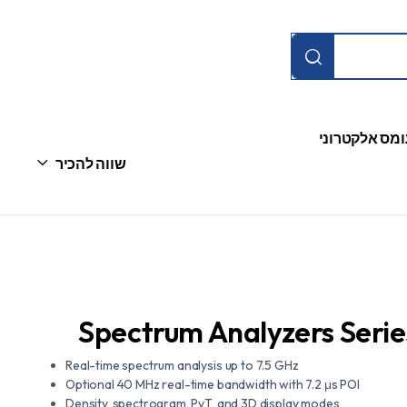
ומס אלקטרוני
שווה להכיר
Spectrum Analyzers Seri
Real-time spectrum analysis up to 7.5 GHz
Optional 40 MHz real-time bandwidth with 7.2 μs POI
Density, spectrogram, PvT, and 3D display modes