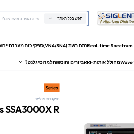
חפש בכל האתר
Real-time Spectrum 
נתח רשת (VNA/SNA)
ספקי כוח מעבדתיים
ע
Wavef
מחולל אותות RF
אביזרים ותוספות
למה סיגלנט?
Series
ספקטרום אנלייזר
es SSA3000X R