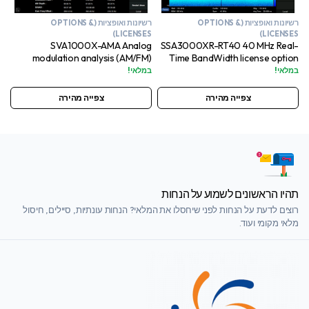
רשיונות ואופציות (OPTIONS &
רשיונות ואופציות (OPTIONS &
LICENSES)
LICENSES)
SVA1000X-AMA Analog
SSA3000XR-RT40 40 MHz Real-
modulation analysis (AM/FM)
Time BandWidth license option
license option
במלאי!
במלאי!
צפייה מהירה
צפייה מהירה
תהיו הראשונים לשמוע על הנחות
רוצים לדעת על הנחות לפני שיחסלו את המלאי? הנחות עונתיות, סיילים, חיסול
מלאי מקומי ועוד.