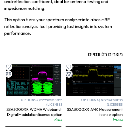
and reflection coefficient, ideal for antenna testing and
impedance matching.
This option turns your spectrum analyzer into a basic RF
reflection analysis tool, providing fast insights into system
performance.
מוצרים רלוונטיים
רשיונות ואופציות (OPTIONS &
רשיונות ואופציות (OPTIONS &
LICENSES)
LICENSES)
SSA3000XR-AMK Measurement
SSA3000XR-WDMA Wideband-
license option
Digital Modulation license option
במלאי!
במלאי!