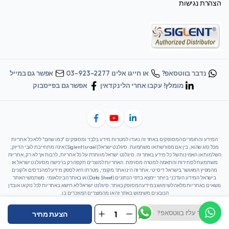
הצהרת נגישות
נדבר בווטסאפ?
או חייגו אלינו 03-923-2277
אפשר גם במייל
מומלץ! עקבו אחרי הלינקדאין
אפשר גם בפייסבוק
המידע והחומרים המסופקים באתר זה נועדו למטרות מידע בלבד ומסופקים "כמו שהם" ללא כל אחריות
מכל סוג שהוא, בין אם מפורשת או משתמעת. סיגלנט ישראל (Siglent Israel) אינה מתחייבת לגבי הדיוק,
השלמות או האמינות של כל מידע באתר זה. סיגלנט ישראל מוותרת על כל אחריות, לרבות אך לא רק, אחריות
משתמעת לסחירות והתאמה למטרה מסוימת. האחריות למוצרים תקפה רק ברכישה מסיגלנט ישראל או
מהמפיץ המאושר בישראל דיסיטי. אתר זה הינו אתר מקומי, מטרתו היא לספק מידע למהנדסים ולקונים
בישראל המידע העדכני ביותר יימצא בדפי הנתונים (Data Sheet) או באתר הבינלאומי. משתמשי האתר
נושאים באחריות מלאה לשימוש במידע המסופק באתר. סיגלנט ישראל לא תישא באחריות לכל נזק או אובדן
הנובעים משימוש באתר זה או מהמוצרים המוזכרים בו.
סיגלנט ישראל האתר הרשמי || Siglent Israel Official Website
שנדבר עליו בווטסאפ?
הצעת מחיר
Refl-
כל הזכויות שמורות © 2025
SSA3000X