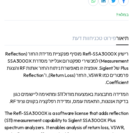
במלאי!
תיאור
פירוט טכני
חוות דעת
רישיון Refl-SSA3000X מוסיף פונקציית מדידת החזר (Reflection
Measurement) למכשירי ספקטרום אנלייזר מסדרת SSA3000X
Plus של Siglent. אופציה זו מאפשרת ניתוח החזר אותות RF והצגת
פרמטרים כמו VSWR, החזר (Return Loss), ו־Reflection
Coefficient.
המדידה מתבצעת באמצעות מודול S11 ומתאימה ליישומים כגון
בדיקת אנטנות, התאמת עומס, ומדידת רפלקציה בקווים וציוד RF.
The Refl-SSA3000X is a software license that adds reflection
(S11) measurement capability to Siglent SSA3000X Plus
spectrum analyzers. It enables analysis of return loss, VSWR,