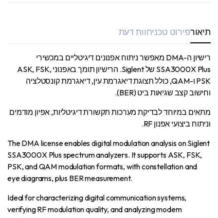
תיאור
פירוט טכני
חוות דעת
רישיון ה-DMA מאפשר ניתוח אפנונים דיגיטליים במכשירי
SSA3000X Plus של Siglent. הרישיון תומך באפנוני ASK, FSK,
PSK ו-QAM, כולל תצוגת דיאגרמת עין, דיאגרמת קונסטלציה
וחישוב קצב שגיאות ביט (BER).
מתאים במיוחד לבדיקת מערכות תקשורת דיגיטליות, אפיון מודמים
וניתוח ביצועי אפנון RF.
The DMA license enables digital modulation analysis on Siglent
SSA3000X Plus spectrum analyzers. It supports ASK, FSK,
PSK, and QAM modulation formats, with constellation and
eye diagrams, plus BER measurement.
Ideal for characterizing digital communication systems,
verifying RF modulation quality, and analyzing modem