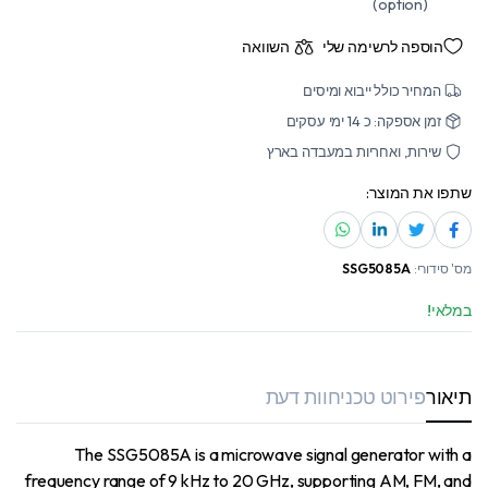
(option)
הוספה לרשימה שלי
השוואה
המחיר כולל ייבוא ומיסים
זמן אספקה: כ 14 ימי עסקים
שירות, ואחריות במעבדה בארץ
שתפו את המוצר:
מס' סידורי:
SSG5085A
במלאי!
תיאור
פירוט טכני
חוות דעת
The SSG5085A is a microwave signal generator with a
frequency range of 9 kHz to 20 GHz, supporting AM, FM, and