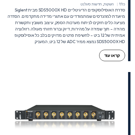
כללי
השקות
,
חדשות סיגלנט
סדרת האוסילוסקופים הדיגיטליים SDS5000X HD מבית Siglent
מיועדת למהנדסים שמתמודדים עם אתגרי מדידה מתקדמים. הסדרה
מציעה כלים חזקים לניתוח מערכות הספק, עיצוב משובץ ותקשורת
מהירה – תוך שמירה על מהירות, דיוק וברור חזותי מעולה. רזולוציה
אמיתית של 12 ביט – לחשיפת פרטים מדויקים בלב כל אוסילוסקופ
SDS5000X HD נמצא ממיר ADC של 12 ביט, המעניק
קראו עוד