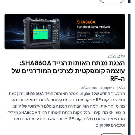
יולי 2, 2025
הצגת מנתח האותות הנייד SHA860A:
עוצמה קומפקטית לצרכים המודרניים של
ה-RF
כללי
השקות
,
חדשות סיגלנט
המכשיר החדש של Siglent, מנתח האותות הנייד SHA860A, זמין כעת
ומציע בדיקות RF מתקדמות בפורמט קל ונוח לשטח. במאמר זה תגלו
מה מייחד אותו ולמה הוא הבחירה הנכונה בעולם האלחוטי של היום.
ביצועי RF מדויקים – בכל מקום מנתח האותות הנייד SHA860A מגדיר
מחדש את הסטנדרט לבדיקות RF ניידות. הוא פותח עבור מהנדסים
וטכנאים שזקוקים