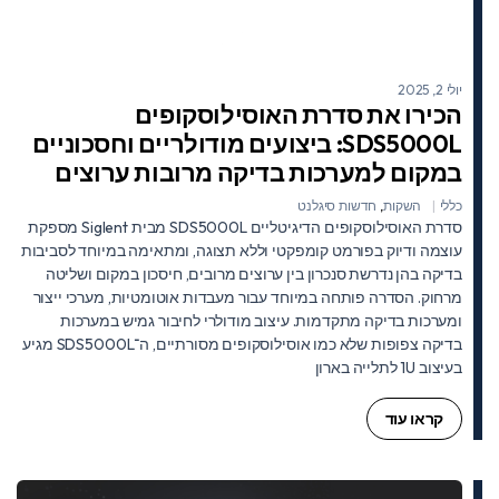
יולי 2, 2025
הכירו את סדרת האוסילוסקופים
SDS5000L: ביצועים מודולריים וחסכוניים
במקום למערכות בדיקה מרובות ערוצים
כללי
השקות
,
חדשות סיגלנט
סדרת האוסילוסקופים הדיגיטליים SDS5000L מבית Siglent מספקת
עוצמה ודיוק בפורמט קומפקטי וללא תצוגה, ומתאימה במיוחד לסביבות
בדיקה בהן נדרשת סנכרון בין ערוצים מרובים, חיסכון במקום ושליטה
מרחוק. הסדרה פותחה במיוחד עבור מעבדות אוטומטיות, מערכי ייצור
ומערכות בדיקה מתקדמות. עיצוב מודולרי לחיבור גמיש במערכות
בדיקה צפופות שלא כמו אוסילוסקופים מסורתיים, ה־SDS5000L מגיע
בעיצוב 1U לתלייה בארון
קראו עוד