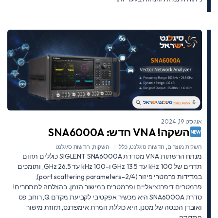
אוגוסט 19, 2024
השקה! VNA חדש: SNA6000A
השקות מוצרים
,
חדשות סיגלנט
,
כללי
השקות
,
חדשות סיגלנט
מנתח הרשתות VNA מסדרת SIGLENT SNA6000A כוללים תחום
תדרים של 100 kHz עד 13.5 GHz ו-100 kHz עד 26.5 GHz, ותומכים
במדידות פרמטרי פיזור (2/4-port scattering parameters),
פרמטרים דיפרנציאליים ופרמטרים במישור הזמן. בהצלחה למתחרים!
סדרת SNA6000A היא מכשיר אפקטיבי לקביעת מקדם Q, רוחב פס
ואובדן הכנסה של מסנן. היא כוללת המרת אימפדנס, תזוזת מישור
המדידה,