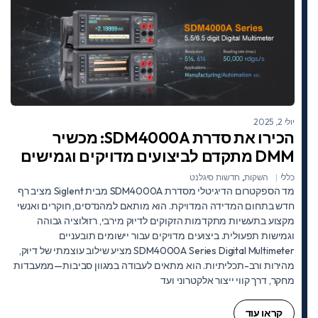
יולי 2, 2025
הכירו את סדרת SDM4000A: מכשיר
DMM מתקדם לביצועים מדויקים וגמישים
כללי
השקות
,
חדשות סיגלנט
מד הספקטרום הדיגיטלי מסדרת SDM4000A מבית Siglent מציב רף
חדש בתחום המדידה המדויקת. הוא מותאם למהנדסים, חוקרים ואנשי
מקצוע בתעשיות מתקדמות הזקוקים לדיוק מירבי, רזולוציה גבוהה
וגמישות תפעולית. ביצועים מדויקים עבור יישומים תובעניים
SDM4000A Series Digital Multimeter מציע שילוב עוצמתי של דיוק,
מהירות ורב-תכליתיות. הוא מתאים לעבודה במגוון סביבות—ממעבדות
מחקר, דרך קווי ייצור אלקטרוני ועד
קראו עוד