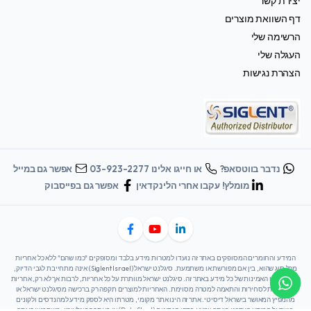
יצירת קשר
דף השוואת מוצרים
הרשימה שלי
העגלה שלי
הצהרת נגישות
נדבר בווטסאפ?
או חייגו אלינו 03-923-2277
אפשר גם במייל
מומלץ! עקבו אחרי הלינקדאין
אפשר גם בפייסבוק
המידע והחומרים המסופקים באתר זה נועדו למטרות מידע בלבד ומסופקים "כמו שהם" ללא כל אחריות
מכל סוג שהוא, בין אם מפורשת או משתמעת. סיגלנט ישראל (Siglent Israel) אינה מתחייבת לגבי הדיוק,
השלמות או האמינות של כל מידע באתר זה. סיגלנט ישראל מוותרת על כל אחריות, לרבות אך לא רק, אחריות
משתמעת לסחירות והתאמה למטרה מסוימת. האחריות למוצרים תקפה רק ברכישה מסיגלנט ישראל או
מהמפיץ המאושר בישראל דיסיטי. אתר זה הינו אתר מקומי, מטרתו היא לספק מידע למהנדסים ולקונים
בישראל המידע העדכני ביותר יימצא בדפי הנתונים (Data Sheet) או באתר הבינלאומי. משתמשי האתר