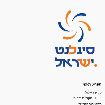
תפריט ראשי
סקופ דיגיטלי
סקופים ניידים
ספקטרום אנלייזר