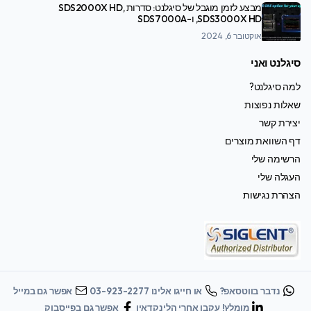
מבצע לזמן מוגבל של סיגלנט: סדרות SDS2000X HD,
SDS3000X HD, ו-SDS7000A
אוקטובר 6, 2024
סיגלנט ואני
למה סיגלנט?
שאלות נפוצות
יצירת קשר
דף השוואת מוצרים
הרשימה שלי
העגלה שלי
הצהרת נגישות
נדבר בווטסאפ?
או חייגו אלינו 03-923-2277
אפשר גם במייל
מומלץ! עקבו אחרי הלינקדאין
אפשר גם בפייסבוק