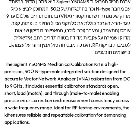
ערכת הכיול המכאנית Siglent Y504MS היא פתרון מדויק במיוחד
עם מחבר N-type זכר בהתנגדות של 50Ω, המתוכנן לביצוע כיול
מדויק של מנתח רשתות וקטורי (VNA) בתחום תדרים של DC עד 9
גיגה-הרץ. הערכה כוללת את כל תקני הכיול החיוניים: פתוח, קצר,
עומס (התאמה), ומעבר (זכר-לזכר), המאפשרים תיקון שגיאות
מדויק ושמירה על עקביות מדידה בטווח תדרים רחב. אידיאלית
לסביבות בדיקות RF, הערכה מבטיחה כיול אמין וחוזר על עצמו גם
ביישומים תובעניים.
The Siglent Y504MS Mechanical Calibration Kit is a high-
precision, 50Ω N-type male integrated solution designed for
accurate Vector Network Analyzer (VNA) calibration from DC
to 9 GHz. It includes essential calibration standards open,
short, load (match), and through (male-to-male) enabling
precise error correction and measurement consistency across
a wide frequency range. Ideal for RF testing environments, the
kit ensures reliable and repeatable calibration for demanding
applications.