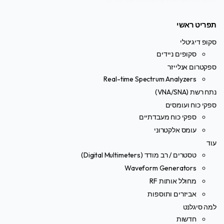
תפריט ראשי
סקופ דיגיטלי
סקופים ניידים
ספקטרום אנלייזר
Real-time Spectrum Analyzers
נתח רשת (VNA/SNA)
ספקי כוח ועומסים
ספקי כוח מעבדתיים
עומס אלקטרוני
עוד
טסטרים / רב מודד (Digital Multimeters)
Waveform Generators
מחולל אותות RF
אביזרים ותוספות
למה סיגלנט
חדשות