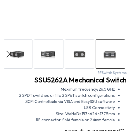
RF Switch Systems
SSU5262A Mechanical Switch
Maximum frequency: 26.5 GHz
2 SPDT switches or 1 to 2 SP6T switch configurations
SCPI Controllable via VISA and EasySSU software
USB Connectivity
Size: W×H×D=153×62.4×137.5mm
RF connector: SMA female or 2.4mm female