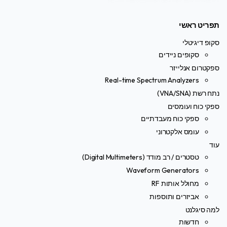
תפריט ראשי
סקופ דיגיטלי
סקופים ניידים
ספקטרום אנלייזר
Real-time Spectrum Analyzers
נתח רשת (VNA/SNA)
ספקי כוח ועומסים
ספקי כוח מעבדתיים
עומס אלקטרוני
עוד
טסטרים / רב מודד (Digital Multimeters)
Waveform Generators
מחולל אותות RF
אביזרים ותוספות
למה סיגלנט
חדשות