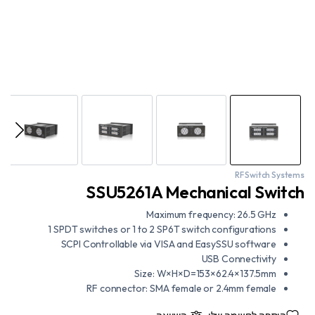
RF Switch Systems
SSU5261A Mechanical Switch
Maximum frequency: 26.5 GHz
1 SPDT switches or 1 to 2 SP6T switch configurations
SCPI Controllable via VISA and EasySSU software
USB Connectivity
Size: W×H×D=153×62.4×137.5mm
RF connector: SMA female or 2.4mm female