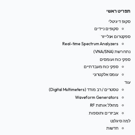
תפריט ראשי
סקופ דיגיטלי
סקופים ניידים
ספקטרום אנלייזר
Real-time Spectrum Analyzers
נתח רשת (VNA/SNA)
ספקי כוח ועומסים
ספקי כוח מעבדתיים
עומס אלקטרוני
עוד
טסטרים / רב מודד (Digital Multimeters)
Waveform Generators
מחולל אותות RF
אביזרים ותוספות
למה סיגלנט
חדשות