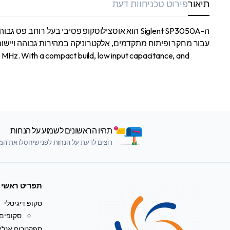
תיאור
פירוט טכני
חוות דעת
עבור מחקר ופיתוח מתקדמים, אלקטרוניקה במהירות גבוהה ויישומ
 MHz. With a compact build, low input capacitance, and
תהיו הראשונים לשמוע על הנחות
רוצים לדעת על הנחות לפני שיחסלו את המלא
תפריט ראשי
סקופ דיגיטלי
סקופים 
ספקטרום אנליי