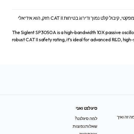
ה-Siglent SP3050A הוא אוסצילוסקופ פסיבי בעל רוחב פס גבוה ו-10X, המיועד למדידות אותות מדויקות עד 500 מגה-הרץ. עם מבנה קומפקטי, קיבול קלט נמוך ודירוג בטיחות CAT II חזק, הוא אידיאלי
The Siglent SP3050A is a high-bandwidth 10X passive oscill
robust CAT II safety rating, it’s ideal for advanced R&D, high-s
סיגלנט ואני
ה זה ואיך
למה סיגלנט?
שאלות נפוצות
יצירת קשר