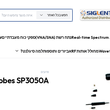
חפש בכל האתר
Real-time Spectrum 
נתח רשת (VNA/SNA)
ספקי כוח מעבדתיים
ע
Wavef
מחולל אותות RF
אביזרים ותוספות
למה סיגלנט?
פרובים
robes SP3050A