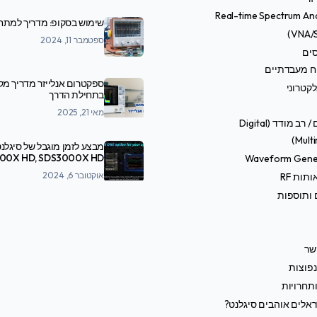
Real-time Spectrum An
שימוש בסקופ: מדריך למתח
ספטמבר 11, 2024
סים
ח מעבדתיים
ספקטרום אנלייזר מדריך מ
קטרוני
בתחילת הדרך
מאי 21, 2025
טסטרים / רב מודד (Digital
Multi
מבצע לזמן מוגבל של סיגלנט
Waveform Gene
SDS7000A
אוקטובר 6, 2024
תות RF
 ותוספות
שר
פוצות
תחרויות
אלים אוהבים סיגלנט?