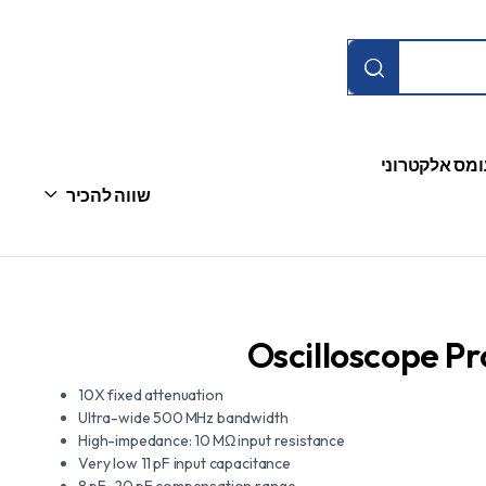
ומס אלקטרוני
שווה להכיר
Oscilloscope P
10X fixed attenuation
Ultra-wide 500 MHz bandwidth
High-impedance: 10 MΩ input resistance
Very low 11 pF input capacitance
8 pF–20 pF compensation range