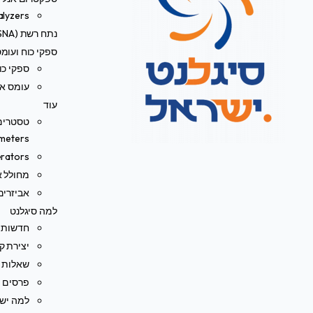
alyzers
נתח רשת (VNA/SNA)
ספקי כוח ועומ
ספקי כו
עומס אל
עוד
meters)
rators
מחולל או
אביזרים
למה סיגלנט
חדשות
יצירת ק
שאלות נ
פרסים ו
למה ישר