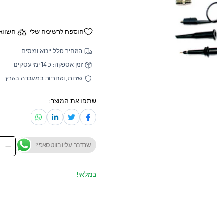
הוספה לרשימה שלי
השווא
המחיר כולל ייבוא ומיסים
זמן אספקה: כ 14 ימי עסקים
שירות, ואחריות במעבדה בארץ
שתפו את המוצר:
שנדבר עליו בווטסאפ?
scope
robes
050A
antity
במלאי!