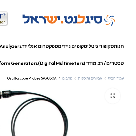
חנות
סקופ דיגיטלי
סקופים ניידים
ספקטרום אנלייזר
Analyzers
טסטרים / רב מודד (Digital Multimeters)
orm Generators
עמוד הבית
אביזרים ותוספות
פרובים
Oscilloscope Probes SP3050A