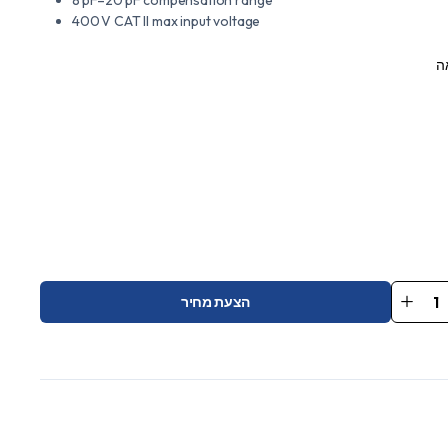
400 V CAT II max input voltage
ה
הצעת מחיר
Oscillo
P
SP3
qu