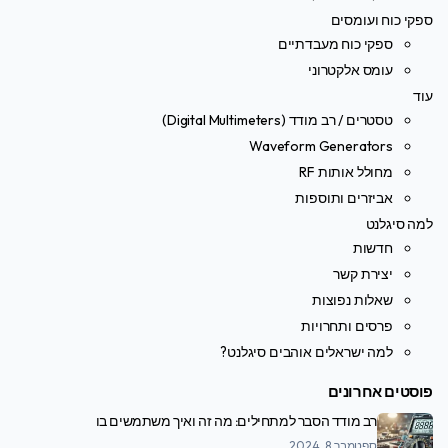
ספקי כוח ועומסים
ספקי כוח מעבדתיים
עומס אלקטרוני
עוד
טסטרים / רב מודד (Digital Multimeters)
Waveform Generators
מחולל אותות RF
אביזרים ותוספות
למה סיגלנט
חדשות
יצירת קשר
שאלות נפוצות
פרסים ותחרויות
למה ישראלים אוהבים סיגלנט?
פוסטים אחרונים
רב מודד הסבר למתחילים: מה זה ואיך משתמשים בו
ספטמבר 8, 2024