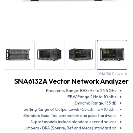
נתח רשת (VNA/SNA)
SNA6132A Vector Network Analyzer
Frequency Range: 100 kHz to 26.5 GHz
IFBW Range: 1 Hz to 10 MHz
Dynamic Range: 135 dB
Setting Range of Output Level: -55 dBm to +10 dBm
Standard Bias-Tee connection and pulse hardware
4-port models include standard second source
Jumpers / DRA (Source, Ref and Meas) standard on