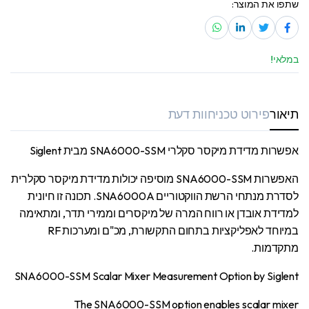
שתפו את המוצר:
במלאי!
תיאור
פירוט טכני
חוות דעת
אפשרות מדידת מיקסר סקלרי SNA6000-SSM מבית Siglent
האפשרות SNA6000-SSM מוסיפה יכולות מדידת מיקסר סקלרית
לסדרת מנתחי הרשת הווקטוריים SNA6000A. תכונה זו חיונית
למדידת אובדן או רווח המרה של מיקסרים וממירי תדר, ומתאימה
במיוחד לאפליקציות בתחום התקשורת, מכ"ם ומערכות RF
מתקדמות.
SNA6000-SSM Scalar Mixer Measurement Option by Siglent
The SNA6000-SSM option enables scalar mixer