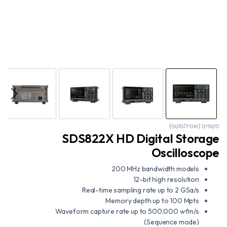
סקופים (אוסילוסקופ)
SDS822X HD Digital Storage
Oscilloscope
200 MHz bandwidth models
12-bit high resolution
Real-time sampling rate up to 2 GSa/s
Memory depth up to 100 Mpts
Waveform capture rate up to 500,000 wfm/s
(Sequence mode)