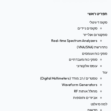
תפריט ראשי
סקופ דיגיטלי
סקופים ניידים
ספקטרום אנלייזר
Real-time Spectrum Analyzers
נתח רשת (VNA/SNA)
ספקי כוח ועומסים
ספקי כוח מעבדתיים
עומס אלקטרוני
עוד
טסטרים / רב מודד (Digital Multimeters)
Waveform Generators
מחולל אותות RF
אביזרים ותוספות
למה סיגלנט
חדשות