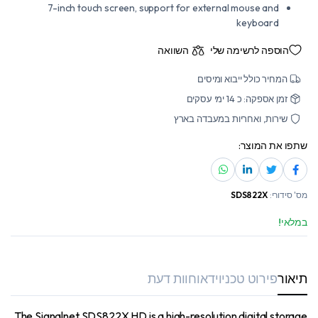
7-inch touch screen, support for external mouse and
keyboard
הוספה לרשימה שלי
השוואה
המחיר כולל ייבוא ומיסים
זמן אספקה: כ 14 ימי עסקים
שירות, ואחריות במעבדה בארץ
שתפו את המוצר:
מס' סידורי:
SDS822X
במלאי!
תיאור
פירוט טכני
וידאו
חוות דעת
The Signalnet SDS822X HD is a high-resolution digital storage