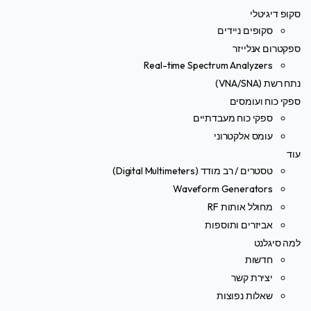
סקופ דיגיטלי
סקופים ניידים
ספקטרום אנלייזר
Real-time Spectrum Analyzers
נתח רשת (VNA/SNA)
ספקי כוח ועומסים
ספקי כוח מעבדתיים
עומס אלקטרוני
עוד
טסטרים / רב מודד (Digital Multimeters)
Waveform Generators
מחולל אותות RF
אביזרים ותוספות
למה סיגלנט
חדשות
יצירת קשר
שאלות נפוצות