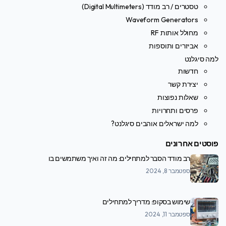
טסטרים / רב מודד (Digital Multimeters)
Waveform Generators
מחולל אותות RF
אביזרים ותוספות
למה סיגלנט
חדשות
יצירת קשר
שאלות נפוצות
פרסים ותחרויות
למה ישראלים אוהבים סיגלנט?
פוסטים אחרונים
רב מודד הסבר למתחילים: מה זה ואיך משתמשים בו
ספטמבר 8, 2024
שימוש בסקופ: מדריך למתחילים
ספטמבר 11, 2024