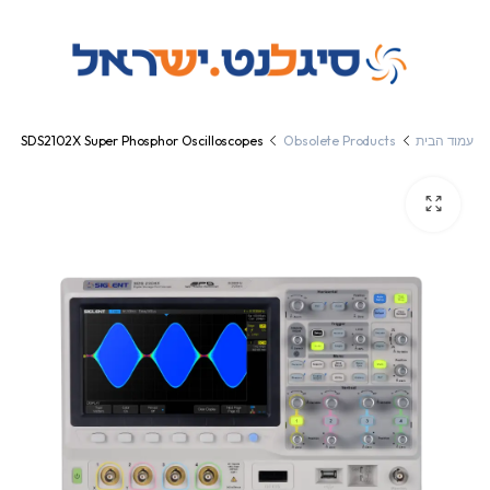
עמוד הבית
Obsolete Products
SDS2102X Super Phosphor Oscilloscopes