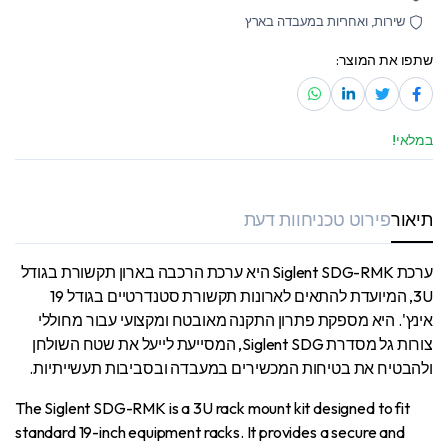
שירות, ואחריות במעבדה בארץ
שתפו את המוצר:
במלאי!
תיאור
פירוט טכני
חוות דעת
ערכת Siglent SDG-RMK היא ערכת הרכבה בארון תקשורת בגודל
3U, המיועדת להתאים לארונות תקשורת סטנדרטיים בגודל 19
אינץ'. היא מספקת פתרון התקנה מאובטח ומקצועי עבור מחוללי
צורות גל מסדרת Siglent SDG, המסייעת לייעל את שטח השולחן
ולהבטיח את בטיחות המכשירים במעבדה ובסביבות תעשייתיות.
The Siglent SDG-RMK is a 3U rack mount kit designed to fit
standard 19-inch equipment racks. It provides a secure and