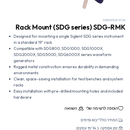
אביזרים ותוספות
Rack Mount (SDG series) SDG-RMK
Designed for mounting a single Siglent SDG series instrument
in a standard 19" rack
Compatible with SDG800, SDG1000, SDG1000X,
SDG2000X, SDG5000, SDG6000X series waveform
generators
Rugged metal construction ensures durability in demanding
environments
Clean, space-saving installation for test benches and system
racks
Easy installation with pre-drilled mounting holes and included
hardware
הוספה לרשימה שלי
השוואה
המחיר כולל ייבוא ומיסים
זמן אספקה: כ 14 ימי עסקים