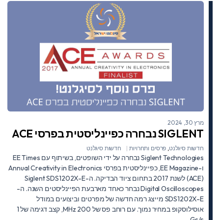
מרץ 30, 2024
SIGLENT נבחרה כפיינליסטית בפרסי ACE
חדשות סיגלנט
,
פרסים ותחרויות
חדשות סיגלנט
Siglent Technologies נבחרה על ידי השופטים, בשיתוף עם EE Times
ו-EE Magazine, כפיינליסטית בפרסי Annual Creativity in Electronics
(ACE) לשנת 2017 בתחום ציוד הבדיקה. ה-Siglent SDS1202X-E
Digital Oscilloscopes נבחר כאחד מארבעת הפיינליסטים השנה. ה-
SDS1202X-E מייצג רמה חדשה של מפרטים וביצועים במודל
אוסילוסקופ במחיר נמוך. עם רוחב פס של 200 MHz, קצב דגימה של 1
Gs/s,