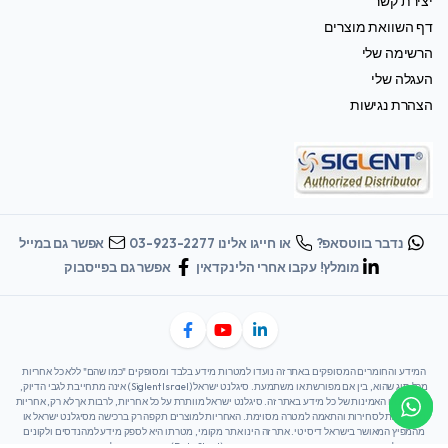
יצירת קשר
דף השוואת מוצרים
הרשימה שלי
העגלה שלי
הצהרת נגישות
נדבר בווטסאפ?
או חייגו אלינו 03-923-2277
אפשר גם במייל
מומלץ! עקבו אחרי הלינקדאין
אפשר גם בפייסבוק
המידע והחומרים המסופקים באתר זה נועדו למטרות מידע בלבד ומסופקים "כמו שהם" ללא כל אחריות
מכל סוג שהוא, בין אם מפורשת או משתמעת. סיגלנט ישראל (Siglent Israel) אינה מתחייבת לגבי הדיוק,
השלמות או האמינות של כל מידע באתר זה. סיגלנט ישראל מוותרת על כל אחריות, לרבות אך לא רק, אחריות
משתמעת לסחירות והתאמה למטרה מסוימת. האחריות למוצרים תקפה רק ברכישה מסיגלנט ישראל או
מהמפיץ המאושר בישראל דיסיטי. אתר זה הינו אתר מקומי, מטרתו היא לספק מידע למהנדסים ולקונים
בישראל המידע העדכני ביותר יימצא בדפי הנתונים (Data Sheet) או באתר הבינלאומי. משתמשי האתר