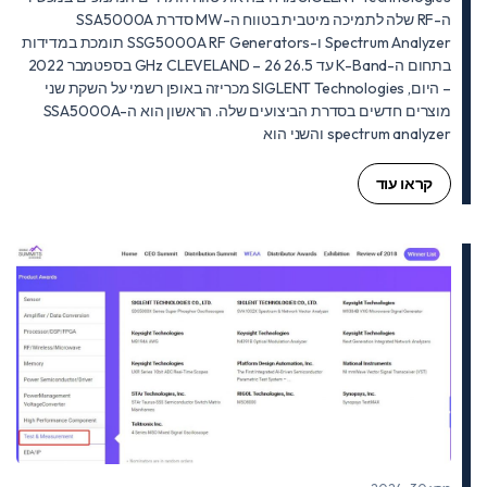
ה-RF שלה לתמיכה מיטבית בטווח ה-MW סדרת SSA5000A
Spectrum Analyzer ו-SSG5000A RF Generators תומכת במדידות
בתחום ה-K-Band עד 26.5 GHz CLEVELAND – 26 בספטמבר 2022
– היום, SIGLENT Technologies מכריזה באופן רשמי על השקת שני
מוצרים חדשים בסדרת הביצועים שלה. הראשון הוא ה-SSA5000A
spectrum analyzer והשני הוא
קראו עוד