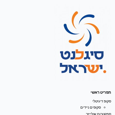
תפריט ראשי
סקופ דיגיטלי
סקופים ניידים
ספקטרום אנלייזר