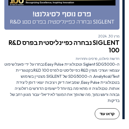
מרץ 30, 2024
SIGLENT נבחרה כפיינליסטית בפרס R&D
100
חדשות סיגלנט
,
פרסים ותחרויות
ה-Siglent SDG5000 וטכנולוגיית Easy Pulse נבחרו על ידי פאנל שיפוט
עצמאי ועורכי מגזין R&D כפיינליסטים לפרס R&D 100 בקטגוריית
Analytical/Test. ה-SDG5000 של SIGLENT מצטיין בשימוש
בטכנולוגיית Easy Pulse, שמביאה דיוק ויציבות יוצאי דופן ליצירת
אותות. טכנולוגיה זו מתאימה במיוחד ליישומים הדורשים רזולוציה
גבוהה ורעש נמוך, מה שהופך את המוצר לאידיאלי עבור מגוון רחב של
בדיקות
קראו עוד