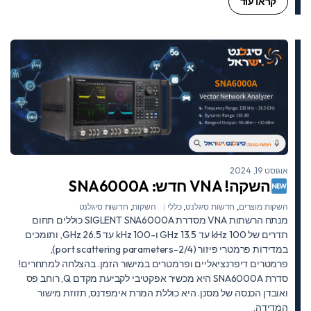
קראו עוד
אוגוסט 19, 2024
השקה! VNA חדש: SNA6000A
השקות מוצרים
,
חדשות סיגלנט
,
כללי
השקות
,
חדשות סיגלנט
מנתח הרשתות VNA מסדרת SIGLENT SNA6000A כוללים תחום
תדרים של 100 kHz עד 13.5 GHz ו-100 kHz עד 26.5 GHz, ותומכים
במדידות פרמטרי פיזור (2/4-port scattering parameters),
פרמטרים דיפרנציאליים ופרמטרים במישור הזמן. בהצלחה למתחרים!
סדרת SNA6000A היא מכשיר אפקטיבי לקביעת מקדם Q, רוחב פס
ואובדן הכנסה של מסנן. היא כוללת המרת אימפדנס, תזוזת מישור
המדידה,