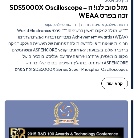
מרץ 30, 2024
מזל טוב לנו! ה – SDS5000X Oscilloscope
זכה בפרס WEAA
חדשות סיגלנט
,
פרסים ותחרויות
חדשות סיגלנט
,
סקופ
^^^ שימו לב למקום ראשון ברשימה! ^^^ פרסי World Electronics
Achievement Awards (WEAA) מכבדים חברות ואנשים שתרמו
תרומות יוצאות דופן לחדשנות ולהתפתחות של תעשיית האלקטרוניקה
ברחבי העולם. בשבועות האחרונים, קוראי ASPENCORE ומשתמשים
מקוונים מאסיה, ארה"ב ואירופה יחד עם אנליסטים בכירים של
ASPENCORE השתתפו בתהליך השיפוט. בסופו של דבר, ה-
SDS5000X Series Super Phosphor Oscilloscopes זכה בפרס
קראו עוד