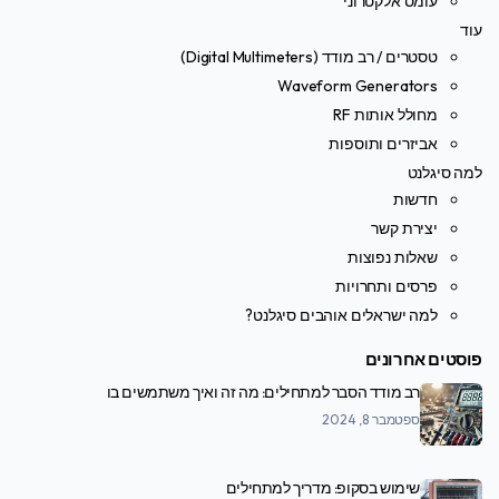
עומס אלקטרוני
עוד
טסטרים / רב מודד (Digital Multimeters)
Waveform Generators
מחולל אותות RF
אביזרים ותוספות
למה סיגלנט
חדשות
יצירת קשר
שאלות נפוצות
פרסים ותחרויות
למה ישראלים אוהבים סיגלנט?
פוסטים אחרונים
רב מודד הסבר למתחילים: מה זה ואיך משתמשים בו
ספטמבר 8, 2024
שימוש בסקופ: מדריך למתחילים