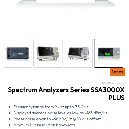
Series
ספקטרום אנלייזר
Spectrum Analyzers Series SSA3000X
PLUS
Frequency range from 9 kHz up to 7.5 GHz
Displayed average noise level as low as –165 dBm/Hz
Phase noise down to –98 dBc/Hz @ 10 kHz offset
Minimum 1 Hz resolution bandwidth