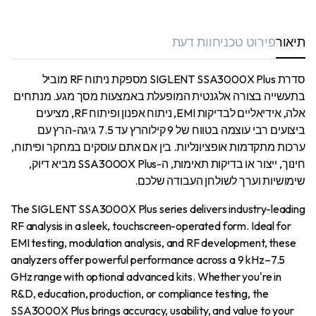
תיאור
פירוט טכני
חוות דעת
סדרת SIGLENT SSA3000X Plus מספקת ניתוח RF מוביל
בתעשייה בצורה אלגנטית המופעלת באמצעות מסך מגע. מנתחים
אלה, אידיאליים לבדיקות EMI, ניתוח אפנון ופיתוח RF, מציעים
ביצועים רבי עוצמה בטווח של 9 קילוהרץ עד 7.5 גיגה-הרץ עם
ערכות מתקדמות אופציונליות. בין אם אתם עוסקים במחקר ופיתוח,
חינוך, ייצור או בדיקות תאימות, ה-SSA3000X Plus מביא דיוק,
שימושיות וערך לשולחן העבודה שלכם.
The SIGLENT SSA3000X Plus series delivers industry-leading
RF analysis in a sleek, touchscreen-operated form. Ideal for
EMI testing, modulation analysis, and RF development, these
analyzers offer powerful performance across a 9 kHz–7.5
GHz range with optional advanced kits. Whether you're in
R&D, education, production, or compliance testing, the
SSA3000X Plus brings accuracy, usability, and value to your