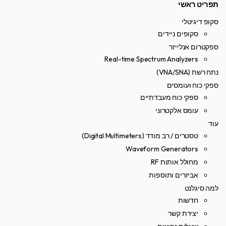
תפריט ראשי
סקופ דיגיטלי
סקופים ניידים
ספקטרום אנלייזר
Real-time Spectrum Analyzers
נתח רשת (VNA/SNA)
ספקי כוח ועומסים
ספקי כוח מעבדתיים
עומס אלקטרוני
עוד
טסטרים / רב מודד (Digital Multimeters)
Waveform Generators
מחולל אותות RF
אביזרים ותוספות
למה סיגלנט
חדשות
יצירת קשר