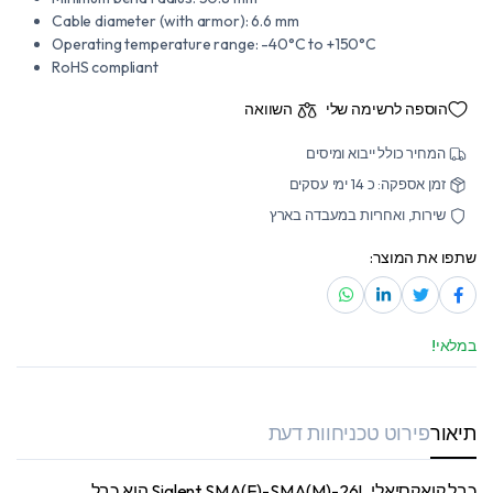
Cable diameter (with armor): 6.6 mm
Operating temperature range: -40°C to +150°C
RoHS compliant
הוספה לרשימה שלי
השוואה
המחיר כולל ייבוא ומיסים
זמן אספקה: כ 14 ימי עסקים
שירות, ואחריות במעבדה בארץ
שתפו את המוצר:
במלאי!
תיאור
פירוט טכני
חוות דעת
כבל קואקסיאלי Siglent SMA(F)-SMA(M)-26L הוא כבל