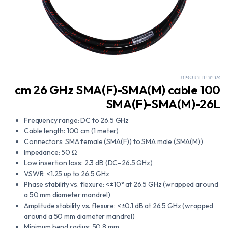
אביזרים ותוספות
100 cm 26 GHz SMA(F)-SMA(M) cable
SMA(F)-SMA(M)-26L
Frequency range: DC to 26.5 GHz
Cable length: 100 cm (1 meter)
Connectors: SMA female (SMA(F)) to SMA male (SMA(M))
Impedance: 50 Ω
Low insertion loss: 2.3 dB (DC–26.5 GHz)
VSWR: <1.25 up to 26.5 GHz
Phase stability vs. flexure: <±10° at 26.5 GHz (wrapped around
a 50 mm diameter mandrel)
Amplitude stability vs. flexure: <±0.1 dB at 26.5 GHz (wrapped
around a 50 mm diameter mandrel)
Minimum bend radius: 50.8 mm