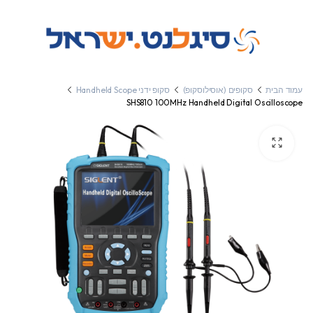
עמוד הבית
סקופים (אוסילוסקופ)
סקופ ידני Handheld Scope
SHS810 100MHz Handheld Digital Oscilloscope