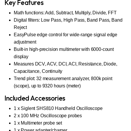
Key Features
Math functions: Add, Subtract, Multiply, Divide, FFT
Digital filters: Low Pass, High Pass, Band Pass, Band
Reject
EasyPulse edge control for wide-range signal edge
adjustment
Built-in high-precision multimeter with 6000-count
display
Measures DCV, ACV, DCI, ACI, Resistance, Diode,
Capacitance, Continuity
Trend plot: 32 measurement analyzer, 800k point
(scope), up to 9320 hours (meter)
Included Accessories
1 x Siglent SHS810 Handheld Oscilloscope
2 x 100 MHz Oscilloscope probes
1 x Multimeter probe set
1 x Power adapter/charger