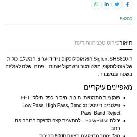
במלאי!
תיאור
פירוט טכני
חוות דעת
ה-Siglent SHS810 הוא אוסילוסקופ נייד דו-ערוצי המשלב יכולות
של אוסילוסקופ, מולטימטר ורשמקול אותות – פתרון שלם לאנליזה
בשטח ובמעבדה.
מאפיינים עיקריים
פונקציות מתמטיות: חיבור, חיסור, כפל, חילוק, FFT
פילטרים דיגיטליים: Low Pass, High Pass, Band
Pass, Band Reject
יכולת EasyPulse – להתאמת קצה מדויקת ברוחב פס
רחב
מולטימטר מדויק עם תצוגת 6000 ספירות