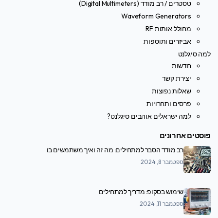
טסטרים / רב מודד (Digital Multimeters)
Waveform Generators
מחולל אותות RF
אביזרים ותוספות
למה סיגלנט
חדשות
יצירת קשר
שאלות נפוצות
פרסים ותחרויות
למה ישראלים אוהבים סיגלנט?
פוסטים אחרונים
רב מודד הסבר למתחילים: מה זה ואיך משתמשים בו
ספטמבר 8, 2024
שימוש בסקופ: מדריך למתחילים
ספטמבר 11, 2024