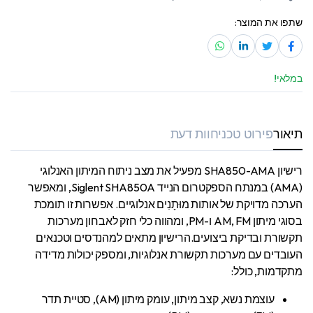
שתפו את המוצר:
במלאי!
תיאור
פירוט טכני
חוות דעת
רישיון SHA850-AMA מפעיל את מצב ניתוח המיתון האנלוגי
(AMA) במנתח הספקטרום הנייד Siglent SHA850A, ומאפשר
הערכה מדויקת של אותות מוּתָנִים אנלוגיים. אפשרות זו תומכת
בסוגי מיתון AM, FM ו-PM, ומהווה כלי חזק לאבחון מערכות
תקשורת ובדיקת ביצועים.הרישיון מתאים למהנדסים וטכנאים
העובדים עם מערכות תקשורת אנלוגיות, ומספק יכולות מדידה
מתקדמות, כולל:
עוצמת נשא, קצב מיתון, עומק מיתון (AM), סטיית תדר