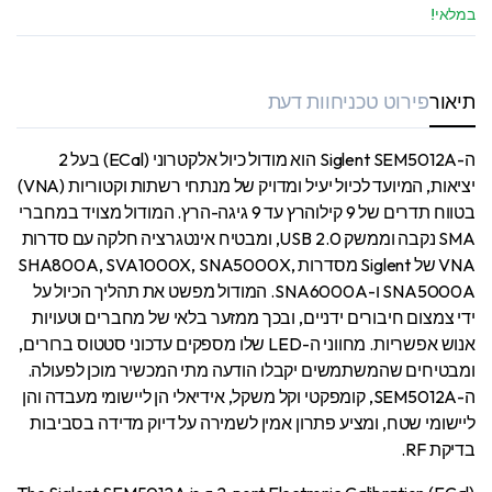
במלאי!
תיאור
פירוט טכני
חוות דעת
ה-Siglent SEM5012A הוא מודול כיול אלקטרוני (ECal) בעל 2
יציאות, המיועד לכיול יעיל ומדויק של מנתחי רשתות וקטוריות (VNA)
בטווח תדרים של 9 קילוהרץ עד 9 גיגה-הרץ. המודול מצויד במחברי
SMA נקבה וממשק USB 2.0, ומבטיח אינטגרציה חלקה עם סדרות
VNA של Siglent מסדרות SHA800A, SVA1000X, SNA5000X,
SNA5000A ו-SNA6000A. המודול מפשט את תהליך הכיול על
ידי צמצום חיבורים ידניים, ובכך ממזער בלאי של מחברים וטעויות
אנוש אפשריות. מחווני ה-LED שלו מספקים עדכוני סטטוס ברורים,
ומבטיחים שהמשתמשים יקבלו הודעה מתי המכשיר מוכן לפעולה.
ה-SEM5012A, קומפקטי וקל משקל, אידיאלי הן ליישומי מעבדה והן
ליישומי שטח, ומציע פתרון אמין לשמירה על דיוק מדידה בסביבות
בדיקת RF.