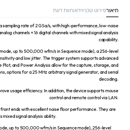
תיאור
פירוט טכני
וידאו
חוות דעת
a sampling rate of 2 GSa/s, with high-performance, low-noise
alog channels + 16 digital channels with mixed signal analysis
capability.
l mode, up to 500,000 wfm/s in Sequence mode), a 256-level
sensitivity and low jitter. The trigger system supports advanced
de Plot, and Power Analysis allow for the capture, storage, and
, options for a 25 MHz arbitrary signal generator, and serial
decoding.
prove usage efficiency. In addition, the device supports mouse
control and remote control via LAN.
front ends with excellent noise floor performance. They are
mixed signal analysis ability.
ode, up to 500,000 wfm/s in Sequence mode), 256-level