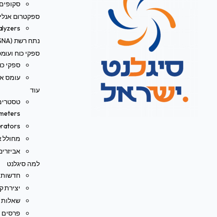
סקופים 
ספקטרום אנליי
alyzers
נתח רשת (VNA/SNA)
ספקי כוח ועומ
ספקי כו
עומס אל
עוד
meters)
rators
מחולל או
אביזרים
למה סיגלנט
חדשות
יצירת ק
שאלות נ
פרסים ו