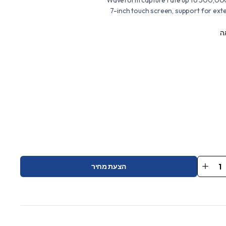
7-inch touch screen, support for ex
ה
הצעת מחיר
SD
D
St
Oscillo
qu