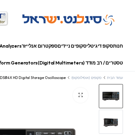
חנות
סקופ דיגיטלי
סקופים ניידים
ספקטרום אנלייזר
Analyzers
טסטרים / רב מודד (Digital Multimeters)
orm Generators
עמוד הבית
סקופים (אוסילוסקופ)
DS814X HD Digital Storage Oscilloscope