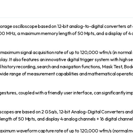
rage oscilloscope based on 12-bit analog-to-digital converters at 
 100 MHz, a maximum memory length of 50 Mpts, and a display of 4 an
aximum signal acquisition rate of up to 120,000 wfm/s (in norma
lay. It also features an innovative digital trigger system with high 
nal history recording, search and navigation functions, Mask Test, Bo
 wide range of measurement capabilities and mathematical operations
stures, coupled with a friendly user interface, can significantly im
scopes are based on 2 GSa/s, 12-bit Analog-Digital Converters and 
gth of 50 Mpts, and display 4 analog channels + 16 digital channels 
maximum waveform capture rate of up to 120,000 wfm/s (normal m