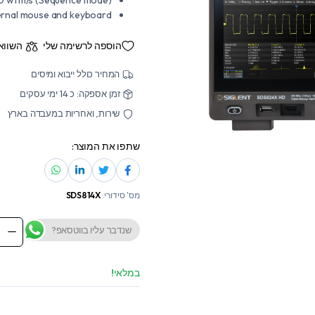
ternal mouse and keyboard
הוספה לרשימה שלי
השווא
המחיר כולל ייבוא ומיסים
זמן אספקה: כ 14 ימי עסקים
שירות, ואחריות במעבדה בארץ
שתפו את המוצר:
מס' סידורי:
SDS814X
שנדבר עליו בווטסאפ?
S814X
HD
igital
orage
במלאי!
scope
antity