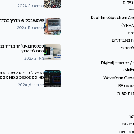
ניידים
ספטמבר 8, 2024
זר
Real-time Spectrum An
שימוש בסקופ: מדריך למתח
ספטמבר 11, 2024
סים
ח מעבדתיים
ספקטרום אנלייזר מדריך מ
קטרוני
בתחילת הדרך
מאי 21, 2025
טסטרים / רב מודד (Digital
Multi
מבצע לזמן מוגבל של סיגלנט
Waveform Gene
SDS7000A
אוקטובר 6, 2024
תות RF
 ותוספות
שר
פוצות
תחרויות