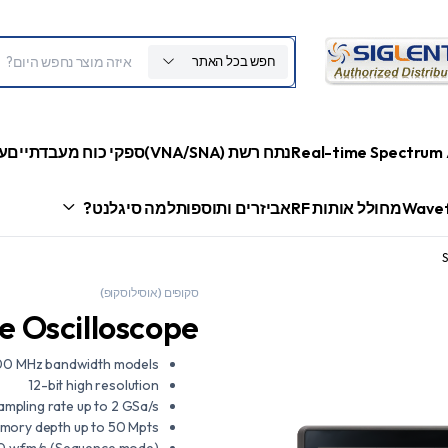
חפש בכל האתר
Real-time Spectrum 
נתח רשת (VNA/SNA)
ספקי כוח מעבדתיים
ע
Wavef
מחולל אותות RF
אביזרים ותוספות
למה סיגלנט?
S
סקופים (אוסילוסקופ)
e Oscilloscope
00 MHz bandwidth models
12-bit high resolution
ampling rate up to 2 GSa/s
mory depth up to 50 Mpts
0 wfm/s (Sequence mode)