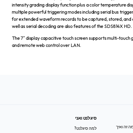
intensity grading display function plus a color temperature dis
multiple powerful triggering modes including serial bus trigg
for extended waveform records to be captured, stored, and 
well as serial decoding are also features of the SDS814X HD.
The 7″ display capacitive touch screen supports multi-touch ge
and remote web control over LAN.
סיגלנט ואני
ה זה ואיך
למה סיגלנט?