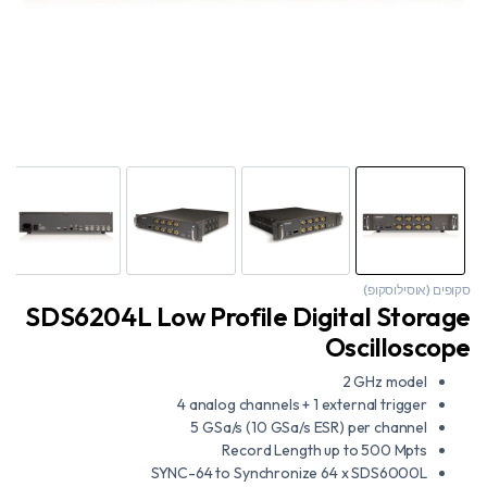
סקופים (אוסילוסקופ)
SDS6204L Low Profile Digital Storage
Oscilloscope
2 GHz model
4 analog channels + 1 external trigger
5 GSa/s (10 GSa/s ESR) per channel
Record Length up to 500 Mpts
SYNC-64 to Synchronize 64 x SDS6000L