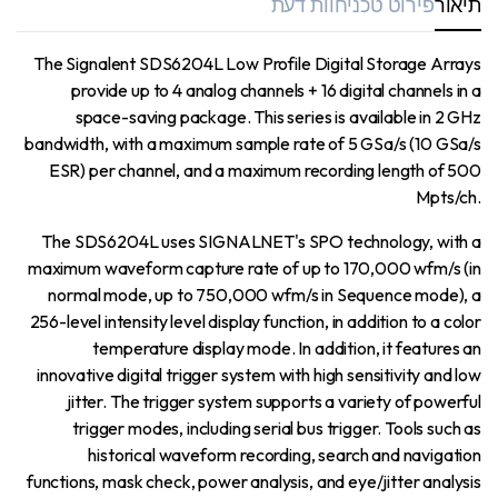
תיאור
פירוט טכני
חוות דעת
The Signalent SDS6204L Low Profile Digital Storage Arrays
provide up to 4 analog channels + 16 digital channels in a
space-saving package. This series is available in 2 GHz
bandwidth, with a maximum sample rate of 5 GSa/s (10 GSa/s
ESR) per channel, and a maximum recording length of 500
Mpts/ch.
The SDS6204L uses SIGNALNET's SPO technology, with a
maximum waveform capture rate of up to 170,000 wfm/s (in
normal mode, up to 750,000 wfm/s in Sequence mode), a
256-level intensity level display function, in addition to a color
temperature display mode. In addition, it features an
innovative digital trigger system with high sensitivity and low
jitter. The trigger system supports a variety of powerful
trigger modes, including serial bus trigger. Tools such as
historical waveform recording, search and navigation
functions, mask check, power analysis, and eye/jitter analysis