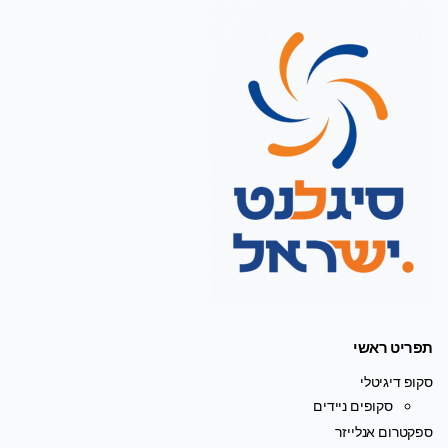
תפריט ראשי
סקופ דיגיטלי
סקופים ניידים
ספקטרום אנלייזר