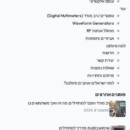
עומס אלקטרוני
עוד
טסטרים / רב מודד (Digital Multimeters)
Waveform Generators
מחולל אותות RF
אביזרים ותוספות
למה סיגלנט
חדשות
יצירת קשר
שאלות נפוצות
פרסים ותחרויות
למה ישראלים אוהבים סיגלנט?
פוסטים אחרונים
רב מודד הסבר למתחילים: מה זה ואיך משתמשים בו
ספטמבר 8, 2024
שימוש בסקופ: מדריך למתחילים