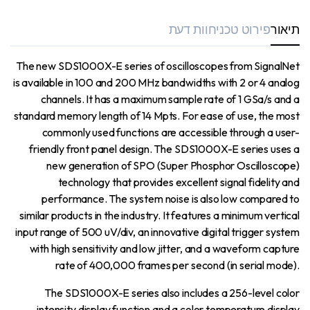
תיאור
פירוט טכני
חוות דעת
The new SDS1000X-E series of oscilloscopes from SignalNet
is available in 100 and 200 MHz bandwidths with 2 or 4 analog
channels. It has a maximum sample rate of 1 GSa/s and a
standard memory length of 14 Mpts. For ease of use, the most
commonly used functions are accessible through a user-
friendly front panel design. The SDS1000X-E series uses a
new generation of SPO (Super Phosphor Oscilloscope)
technology that provides excellent signal fidelity and
performance. The system noise is also low compared to
similar products in the industry. It features a minimum vertical
input range of 500 uV/div, an innovative digital trigger system
with high sensitivity and low jitter, and a waveform capture
rate of 400,000 frames per second (in serial mode).
The SDS1000X-E series also includes a 256-level color
intensity display function and a color temperature display