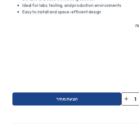
Ideal for labs, testing, and production environments
Easy to install and space-efficient design
ה
הצעת מחיר
S
SDS10
(SDS1
SDS20