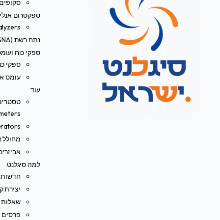
סקופים 
ספקטרום אנליי
alyzers
נתח רשת (VNA/SNA)
ספקי כוח ועומ
ספקי כו
עומס אל
עוד
meters)
rators
מחולל או
אביזרים
למה סיגלנט
חדשות
יצירת ק
שאלות נ
פרסים ו