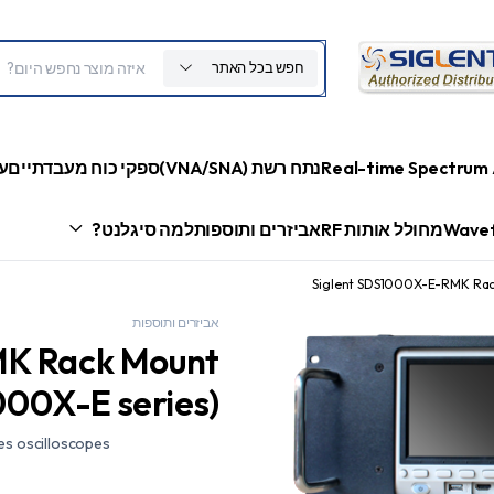
חפש בכל האתר
Real-time Spectrum 
נתח רשת (VNA/SNA)
ספקי כוח מעבדתיים
ע
Wavef
מחולל אותות RF
אביזרים ותוספות
למה סיגלנט?
Siglent SDS1000X-E-RMK Rac
אביזרים ותוספות
MK Rack Mount
00X-E series)
s oscilloscopes