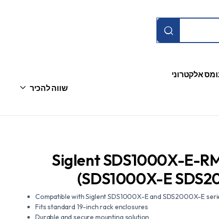
ומס אלקטרוני
שווה להכיר
Siglent SDS1000X-E-R
(SDS1000X-E SDS20
Compatible with Siglent SDS1000X-E and SDS2000X-E serie
Fits standard 19-inch rack enclosures
Durable and secure mounting solution