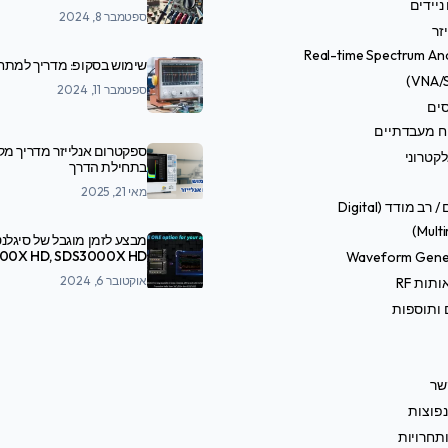
ניידים
ספטמבר 8, 2024
זר
Real-time Spectrum An
שימוש בסקופ: מדריך למתח
ספטמבר 11, 2024
סים
ח מעבדתיים
ספקטרום אנלייזר מדריך מ
קטרוני
בתחילת הדרך
מאי 21, 2025
טסטרים / רב מודד (Digital
Multi
מבצע לזמן מוגבל של סיגלנט
Waveform Gene
SDS7000A
אוקטובר 6, 2024
תות RF
 ותוספות
שר
פוצות
תחרויות