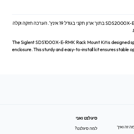
s
qu
ערכת ההתקנה למדף Siglent SDS1000X-E-RMK תוכננה במיוחד להרכבה בטוחה של אוסצילוסקופים מסדרת Siglent SDS1000X-E ו-SDS2000X-E בתוך ארון תקני בגודל 19 אינץ'. הערכה חזקה וקלה
.
The Siglent SDS1000X-E-RMK Rack Mount Kit is designed spe
enclosure. This sturdy and easy-to-install kit ensures stable o
סיגלנט ואני
ה זה ואיך
למה סיגלנט?