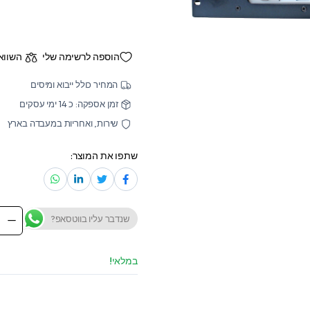
הוספה לרשימה שלי
השווא
המחיר כולל ייבוא ומיסים
זמן אספקה: כ 14 ימי עסקים
שירות, ואחריות במעבדה בארץ
שתפו את המוצר:
שנדבר עליו בווטסאפ?
iglent
00X-
E-
RMK
במלאי!
Rack
Mount
000X-
E
00X-