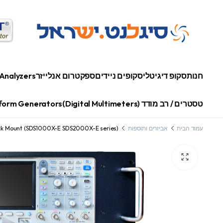
חנות
סקופ דיגיטלי
סקופים ניידים
ספקטרום אנלייזר
Analyzers
טסטרים / רב מודד (Digital Multimeters)
orm Generators
עמוד הבית
אביזרים ותוספות
k Mount (SDS1000X-E SDS2000X-E series)