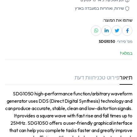
שירות, ואחריות במעבדה בארץ
שתפו את המוצר:
מס' סידורי:
SDG1050
במלאי!
תיאור
פירוט טכני
חוות דעת
SDG1050 high-performance function/arbitrary waveform
generator uses DDS (Direct Digital Synthesis) technology and
can produce accurate, stable, clean and low-distortion signals.
It provides a square wave with fast rise and fall times up to
25MHz. SDG1050 offers a user-friendly graphical interface
that can help you complete tasks faster and greatly improve