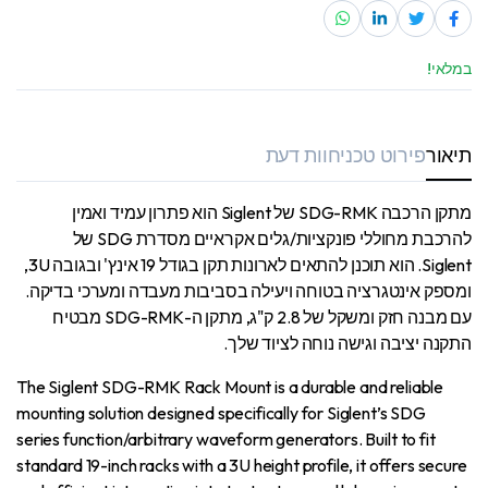
במלאי!
תיאור
פירוט טכני
חוות דעת
מתקן הרכבה SDG-RMK של Siglent הוא פתרון עמיד ואמין
להרכבת מחוללי פונקציות/גלים אקראיים מסדרת SDG של
Siglent. הוא תוכנן להתאים לארונות תקן בגודל 19 אינץ' ובגובה 3U,
ומספק אינטגרציה בטוחה ויעילה בסביבות מעבדה ומערכי בדיקה.
עם מבנה חזק ומשקל של 2.8 ק"ג, מתקן ה-SDG-RMK מבטיח
התקנה יציבה וגישה נוחה לציוד שלך.
The Siglent SDG-RMK Rack Mount is a durable and reliable
mounting solution designed specifically for Siglent’s SDG
series function/arbitrary waveform generators. Built to fit
standard 19-inch racks with a 3U height profile, it offers secure