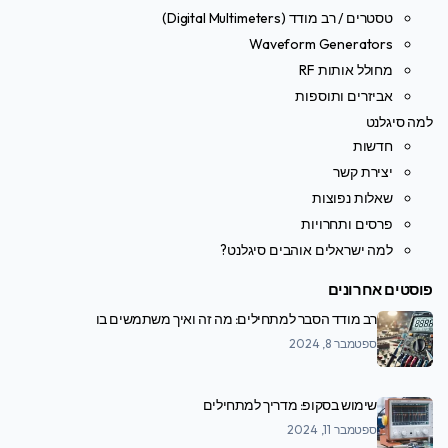
טסטרים / רב מודד (Digital Multimeters)
Waveform Generators
מחולל אותות RF
אביזרים ותוספות
למה סיגלנט
חדשות
יצירת קשר
שאלות נפוצות
פרסים ותחרויות
למה ישראלים אוהבים סיגלנט?
פוסטים אחרונים
רב מודד הסבר למתחילים: מה זה ואיך משתמשים בו
ספטמבר 8, 2024
שימוש בסקופ: מדריך למתחילים
ספטמבר 11, 2024