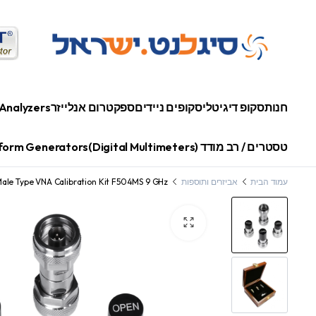
חנות
סקופ דיגיטלי
סקופים ניידים
ספקטרום אנלייזר
Analyzers
טסטרים / רב מודד (Digital Multimeters)
orm Generators
עמוד הבית
אביזרים ותוספות
ale Type VNA Calibration Kit F504MS 9 GHz