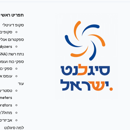
תפריט ראשי
סקופ דיגיטלי
סקופים 
ספקטרום אנליי
alyzers
נתח רשת (VNA/SNA)
ספקי כוח ועומ
ספקי כו
עומס אל
עוד
meters)
rators
מחולל או
אביזרים
למה סיגלנט