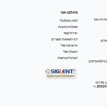
סיגלנט ואני
ה זה ואיך
למה סיגלנט?
שאלות נפוצות
יצירת קשר
דף השוואת מוצרים
ילים
הרשימה שלי
העגלה שלי
הצהרת נגישות
קיף למהנדסים
: סדרות
SDS2000X HD, SDS3000X HD, ו-