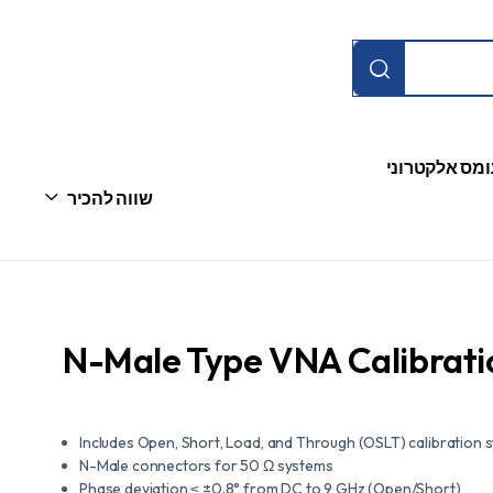
ומס אלקטרוני
שווה להכיר
N-Male Type VNA Calibrati
Includes Open, Short, Load, and Through (OSLT) calibration 
N-Male connectors for 50 Ω systems
Phase deviation ≤ ±0.8° from DC to 9 GHz (Open/Short)