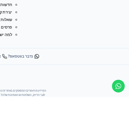
חדשות
יצירת ק
שאלות נ
פרסים ו
למה ישר
נדבר בווטסאפ?
או
לגבי הדיוק, השלמות או האמינות של כל
או באתר הבינלאומי. משתמשי האתר נושא
N-Male Type VNA Calibration Kit F504MS 9 GHz