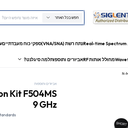
חפש בכל האתר
Real-time Spectrum 
נתח רשת (VNA/SNA)
ספקי כוח מעבדתיים
ע
Wavef
מחולל אותות RF
אביזרים ותוספות
למה סיגלנט?
N-M
אביזרים ותוספות
on Kit F504MS
9 GHz
standards