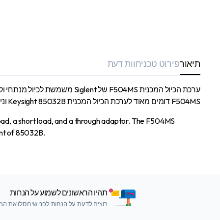
תיאור
פירוט טכני
חוות דעת
F504MS דומים מאוד לערכת הכיול המכנית Keysight 85032B וניתן להשתמש בה כתחליף ל-85032B.
load, a short load, and a through adaptor. The F504MS
ent of 85032B.
תהיו הראשונים לשמוע על הנחות
רוצים לדעת על הנחות לפני שיחסלו את המלא