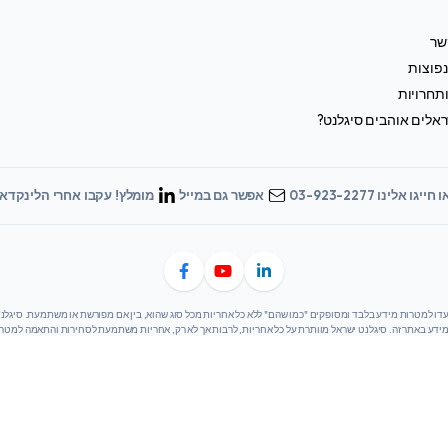
שר
פוצות
תחרויות
אלים אוהבים סיגלנט?
 חייגו אלינו 03-923-2277
אפשר גם במייל
מומלץ! עקבו אחרי הלינקדאי
 מידע באתר זה. סיגלנט ישראל מוותרת על כל אחריות, לרבות אך לא רק, אחריות משתמעת לסחירות והתאמה למט
ים באחריות מלאה לשימוש במידע המסופק באתר. סיגלנט ישראל לא תישא באחריות לכל נזק או אובדן הנובעים מ
בו.
שנדב
סיגלנט ישראל האתר הרשמי || Siglent Israel Official Website
כל הזכויות שמורות © 2025