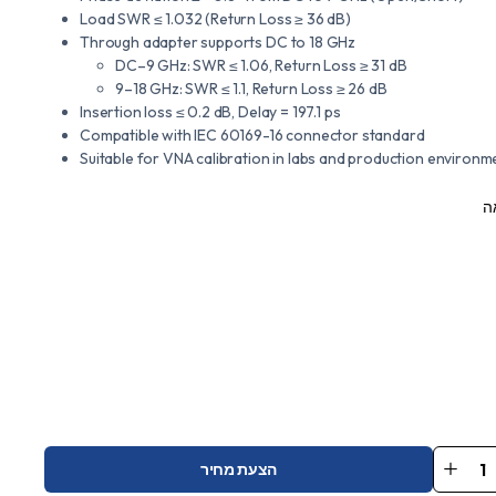
Load SWR ≤ 1.032 (Return Loss ≥ 36 dB)
Through adapter supports DC to 18 GHz
DC–9 GHz: SWR ≤ 1.06, Return Loss ≥ 31 dB
9–18 GHz: SWR ≤ 1.1, Return Loss ≥ 26 dB
Insertion loss ≤ 0.2 dB, Delay = 197.1 ps
Compatible with IEC 60169-16 connector standard
Suitable for VNA calibration in labs and production environm
ה
הצעת מחיר