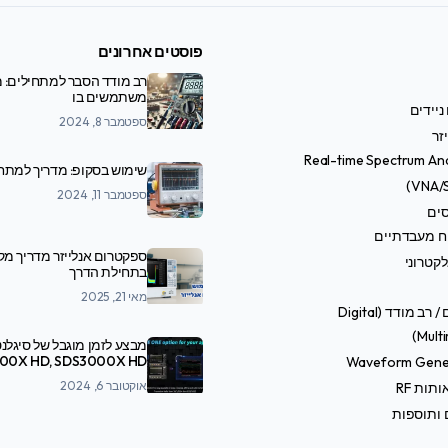
פוסטים אחרונים
רב מודד הסבר למתחילים: מ
משתמשים בו
ניידים
ספטמבר 8, 2024
זר
Real-time Spectrum An
שימוש בסקופ: מדריך למתח
ספטמבר 11, 2024
סים
ח מעבדתיים
ספקטרום אנלייזר מדריך מ
קטרוני
בתחילת הדרך
מאי 21, 2025
טסטרים / רב מודד (Digital
Multi
מבצע לזמן מוגבל של סיגלנט
Waveform Gene
SDS7000A
אוקטובר 6, 2024
תות RF
 ותוספות