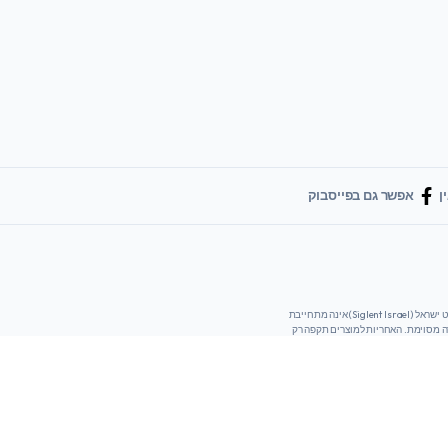
ן
אפשר גם בפייסבוק
המידע והחומרים המסופקים באתר זה נועדו למטרות מידע בלבד ומסופקים "כמו שהם" ללא כל אחריות מכל סוג שהוא, בין אם מפורשת או משתמעת. סיגלנט ישראל (Siglent Israel) אינה מתחייבת
רה מסוימת. האחריות למוצרים תקפה רק
ברכישה מסיגלנט ישראל או מהמפיץ המאושר בישראל דיסיטי. אתר זה הינו אתר מקומי, מטרתו היא לספק מידע למהנדסים ולקונים בישראל המידע העדכני ביותר יימצא בדפי הנתונים (Data Sheet)
שימוש באתר זה או מהמוצרים המוזכרים
ר עליו בווטסאפ?
הצעת מחיר
N-
Male
Type
VNA
Calibration