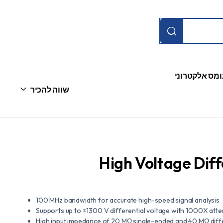
ומס אלקטרוני
שווה להכיר
High Voltage Diff
100 MHz bandwidth for accurate high-speed signal analysis
Supports up to ±1300 V differential voltage with 1000X atte
High input impedance of 20 MΩ single-ended and 40 MΩ diffe