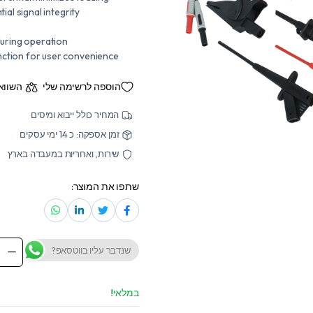
al signal integrity
s
during operation
ction for user convenience
הוספה לרשימה שלי
השווא
המחיר כולל ייבוא ומיסים
זמן אספקה: כ 14 ימי עסקים
שירות, ואחריות במעבדה בארץ
שתפו את המוצר:
שנדבר עליו בווטסאפ?
High
ltage
ential
Probe
במלאי!
700A
antity