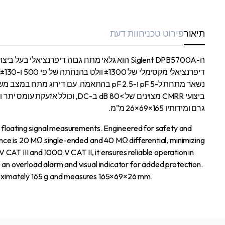
תיאור
פירוט טכני
חוות דעת
גרם ומידותיו 165×69×26 מ"מ.
 floating signal measurements. Engineered for safety and
nce is 20 MΩ single-ended and 40 MΩ differential, minimizing
CAT III and 1000 V CAT II, it ensures reliable operation in
n overload alarm and visual indicator for added protection.
roximately 165 g and measures 165×69×26 mm.