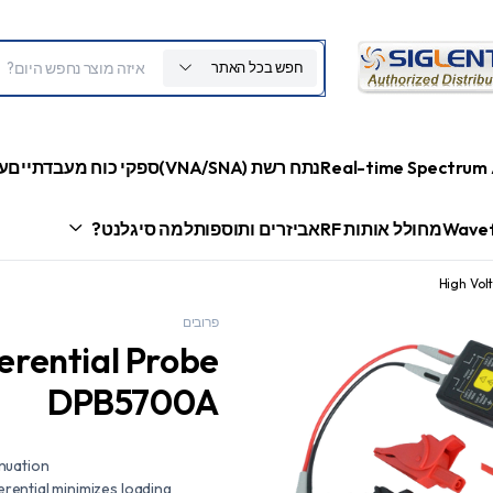
חפש בכל האתר
Real-time Spectrum 
נתח רשת (VNA/SNA)
ספקי כוח מעבדתיים
ע
Wavef
מחולל אותות RF
אביזרים ותוספות
למה סיגלנט?
High Vol
פרובים
erential Probe
DPB5700A
nuation
rential minimizes loading