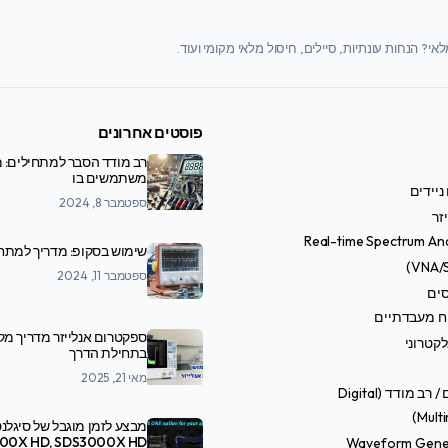
י? הנחות עונתיות, סיילים, חיסול מלאי מקומי ועוד.
פוסטים אחרונים
רב מודד הסבר למתחילים: מ
משתמשים בו
ניידים
ספטמבר 8, 2024
זר
Real-time Spectrum An
שימוש בסקופ: מדריך למתח
ספטמבר 11, 2024
סים
ח מעבדתיים
ספקטרום אנלייזר מדריך מ
קטרוני
בתחילת הדרך
מאי 21, 2025
טסטרים / רב מודד (Digital
Multi
מבצע לזמן מוגבל של סיגלנט
Waveform Gene