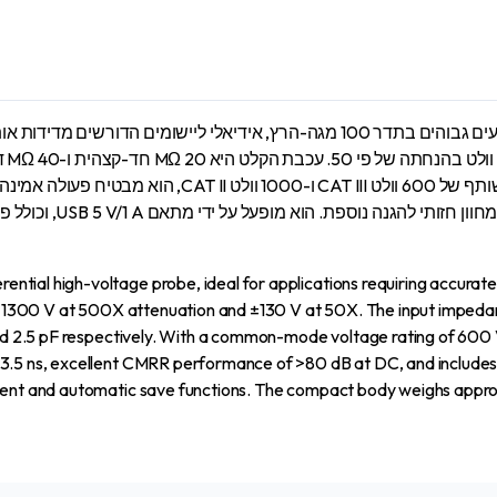
ה-Siglent DPB5700A הוא גלאי מתח גבוה דיפרנציאלי בעל ביצועים גבוהים בתדר 100 מגה
דיפ
tial high-voltage probe, ideal for applications requiring accurate
of ±1300 V at 500X attenuation and ±130 V at 50X. The input impeda
nd 2.5 pF respectively. With a common-mode voltage rating of 600 V 
3.5 ns, excellent CMRR performance of >80 dB at DC, and includes a
stment and automatic save functions. The compact body weighs app