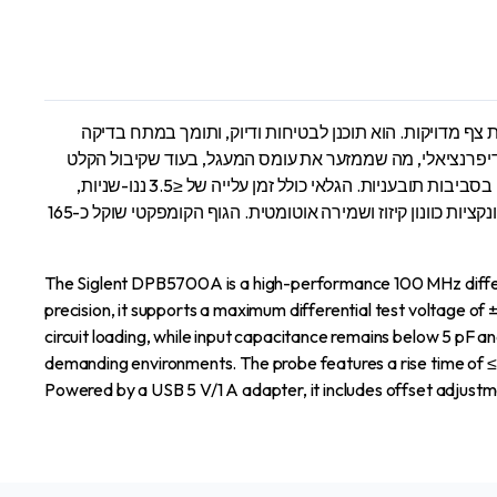
-הרץ, אידיאלי ליישומים הדורשים מדידות אות צף מדויקות. הוא תוכנן לבטיחות ודיוק, ותומך במתח בדיקה
רנציאלי מקסימלי של ±1300 וולט בהנחתה של פי 500 ו-±130 וולט בהנחתה של פי 50. עכבת הקלט היא 20 MΩ חד-קצהית ו-40 MΩ דיפרנציאלי, מה שממזער את עומס המעגל, בעוד שקיבול הקלט
נשאר מתחת ל-5 pF ו-2.5 pF בהתאמה. עם דירוג מתח במצב משותף של 600 וולט CAT III ו-1000 וולט CAT II, ​​הוא מבטיח פעולה אמינה בסביבות תובעניות. הגלאי כולל זמן עלייה של ≤3.5 ננו-שניות,
ביצועי CMRR מצוינים של >80 dB ב-DC, וכולל אזעקת עומס יתר ומחוון חזותי להגנה נוספת. הוא מופעל על ידי מתאם USB 5 V/1 A, וכולל פונקציות כוונון קיזוז ושמירה אוטומטית. הגוף הקומפקטי שוקל כ-165
The Siglent DPB5700A is a high-performance 100 MHz differen
precision, it supports a maximum differential test voltage 
circuit loading, while input capacitance remains below 5 pF a
demanding environments. The probe features a rise time of ≤
Powered by a USB 5 V/1 A adapter, it includes offset adju