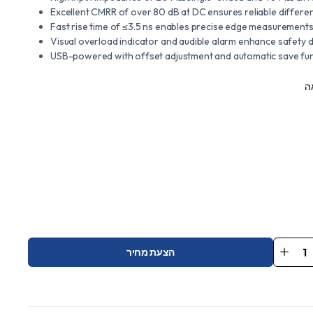
Excellent CMRR of over 80 dB at DC ensures reliable differenti
Fast rise time of ≤3.5 ns enables precise edge measurement
Visual overload indicator and audible alarm enhance safety 
USB-powered with offset adjustment and automatic save fun
ה
הצעת מחיר
Vo
Differ
DPB5
qu