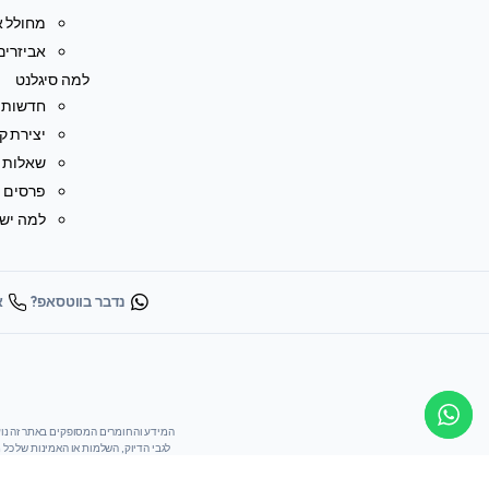
מחולל או
אביזרים
למה סיגלנט
חדשות
יצירת ק
שאלות נ
פרסים ו
למה ישר
נדבר בווטסאפ?
או
לגבי הדיוק, השלמות או האמינות של כל
או באתר הבינלאומי. משתמשי האתר נושא