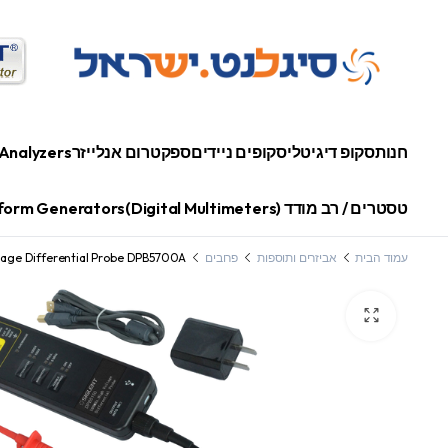
חנות
סקופ דיגיטלי
סקופים ניידים
ספקטרום אנלייזר
Analyzers
טסטרים / רב מודד (Digital Multimeters)
orm Generators
עמוד הבית
אביזרים ותוספות
פרובים
tage Differential Probe DPB5700A