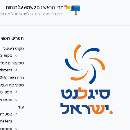
תהיו הראשונים לשמוע על הנחות
רוצים לדעת על הנחות לפני שיחסלו את המלא
תפריט ראשי
סקופ דיגיטלי
סקופים 
ספקטרום אנליי
alyzers
נתח רשת (VNA/SNA)
ספקי כוח ועומ
ספקי כו
עומס אל
עוד
meters)
rators