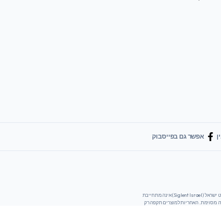
ן
אפשר גם בפייסבוק
המידע והחומרים המסופקים באתר זה נועדו למטרות מידע בלבד ומסופקים "כמו שהם" ללא כל אחריות מכל סוג שהוא, בין אם מפורשת או משתמעת. סיגלנט ישראל (Siglent Israel) אינה מתחייבת
רה מסוימת. האחריות למוצרים תקפה רק
ברכישה מסיגלנט ישראל או מהמפיץ המאושר בישראל דיסיטי. אתר זה הינו אתר מקומי, מטרתו היא לספק מידע למהנדסים ולקונים בישראל המידע העדכני ביותר יימצא בדפי הנתונים (Data Sheet)
שימוש באתר זה או מהמוצרים המוזכרים