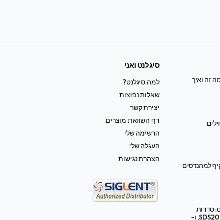
סיגלנט ואני
ה זה ואיך
למה סיגלנט?
שאלות נפוצות
יצירת קשר
דף השוואת מוצרים
ילים
הרשימה שלי
העגלה שלי
הצהרת נגישות
קיף למהנדסים
: סדרות
SDS2000X HD, SDS3000X HD, ו-