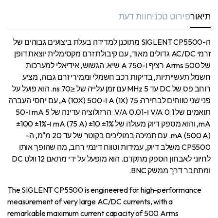
תיאור
פירוט טכני
חוות דעת
ה-SIGLENT CP5500 מתוכנן למדידה בעלת ביצועים גבוהים של
זרמי AC/DC גדולים מאוד, עם קיבולת זרם מקסימלית יוצאת דופן
של 500 Arms רציף ו-750 A שיא. הגשוש, אידיאלי למערכות
חשמל תעשייתיות, בדיקות רכב חשמלי וממירי זרם גבוה, מציע
רוחב פס של DC עד 5 MHz עם זמן עלייה של ≤70 ns. הוא פועל על
פני שני טווחים לבחירה: 75 A (1X) ו-500 A (10X), עם יחסי העברה
תואמים של 0.1 V/A ו-0.01 V/A. הרזולוציה עדינה של 5 mA ו-50
mA, והוא מספק דיוק מעולה של ±1% ±10 mA (75 A) ו-±1% ±100
mA (500 A). עם תמיכה במוליכים בקוטר של עד 20 מ"מ, ה-
CP5500 משלב דיוק, עמידות וטווח דינמי רחב, מה שהופך אותו
לחיוני לאבחון הספק מתקדם. הוא מופעל על ידי מתאם 12 וולט DC
ומתחבר דרך ממשק BNC.
The SIGLENT CP5500 is engineered for high-performance
measurement of very large AC/DC currents, with a
remarkable maximum current capacity of 500 Arms