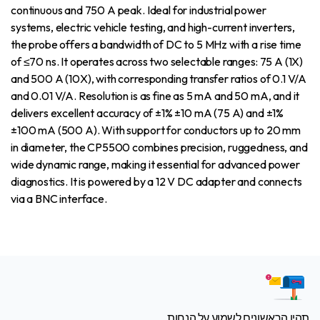
continuous and 750 A peak. Ideal for industrial power
systems, electric vehicle testing, and high-current inverters,
the probe offers a bandwidth of DC to 5 MHz with a rise time
of ≤70 ns. It operates across two selectable ranges: 75 A (1X)
and 500 A (10X), with corresponding transfer ratios of 0.1 V/A
and 0.01 V/A. Resolution is as fine as 5 mA and 50 mA, and it
delivers excellent accuracy of ±1% ±10 mA (75 A) and ±1%
±100 mA (500 A). With support for conductors up to 20 mm
in diameter, the CP5500 combines precision, ruggedness, and
wide dynamic range, making it essential for advanced power
diagnostics. It is powered by a 12 V DC adapter and connects
via a BNC interface.
תהיו הראשונים לשמוע על הנחות