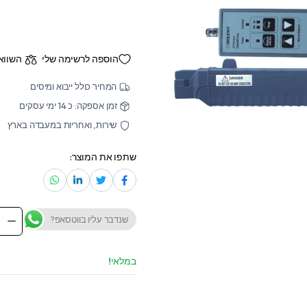
הוספה לרשימה שלי
השווא
המחיר כולל ייבוא ומיסים
זמן אספקה: כ 14 ימי עסקים
שירות, ואחריות במעבדה בארץ
שתפו את המוצר:
שנדבר עליו בווטסאפ?
rrent
Probe
030A
antity
במלאי!