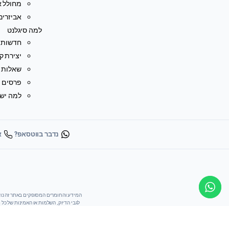
מחולל או
אביזרים
למה סיגלנט
חדשות
יצירת ק
שאלות נ
פרסים ו
למה ישר
נדבר בווטסאפ?
או
לגבי הדיוק, השלמות או האמינות של כל
או באתר הבינלאומי. משתמשי האתר נושא