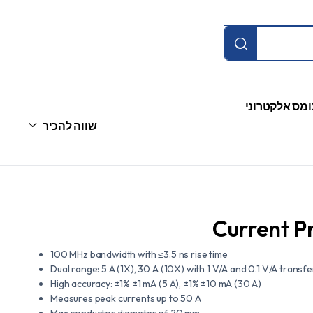
ומס אלקטרוני
שווה להכיר
Current 
100 MHz bandwidth with ≤3.5 ns rise time
Dual range: 5 A (1X), 30 A (10X) with 1 V/A and 0.1 V/A transfe
High accuracy: ±1% ±1 mA (5 A), ±1% ±10 mA (30 A)
Measures peak currents up to 50 A
Max conductor diameter of 20 mm