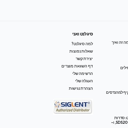
סיגלנט ואני
ה זה ואיך
למה סיגלנט?
שאלות נפוצות
יצירת קשר
דף השוואת מוצרים
ילים
הרשימה שלי
העגלה שלי
הצהרת נגישות
קיף למהנדסים
: סדרות
SDS2000X HD, SDS3000X HD, ו-