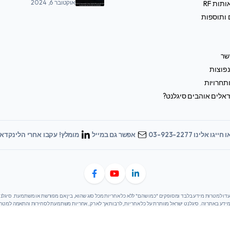
אוקטובר 6, 2024
תות RF
 ותוספות
שר
פוצות
תחרויות
אלים אוהבים סיגלנט?
 חייגו אלינו 03-923-2277
אפשר גם במייל
מומלץ! עקבו אחרי הלינקדאי
 מידע באתר זה. סיגלנט ישראל מוותרת על כל אחריות, לרבות אך לא רק, אחריות משתמעת לסחירות והתאמה למט
ים באחריות מלאה לשימוש במידע המסופק באתר. סיגלנט ישראל לא תישא באחריות לכל נזק או אובדן הנובעים מ
בו.
שנדב