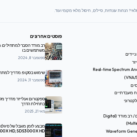
י? הנחות עונתיות, סיילים, חיסול מלאי מקומי ועוד.
פוסטים אחרונים
רב מודד הסבר למתחילים: מ
משתמשים בו
ניידים
ספטמבר 8, 2024
זר
Real-time Spectrum An
שימוש בסקופ: מדריך למתח
ספטמבר 11, 2024
סים
ח מעבדתיים
ספקטרום אנלייזר מדריך מ
קטרוני
בתחילת הדרך
מאי 21, 2025
טסטרים / רב מודד (Digital
Multi
מבצע לזמן מוגבל של סיגלנט
Waveform Gene
SDS7000A