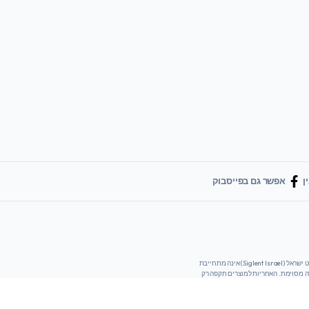
ן
אפשר גם בפייסבוק
המידע והחומרים המסופקים באתר זה נועדו למטרות מידע בלבד ומסופקים "כמו שהם" ללא כל אחריות מכל סוג שהוא, בין אם מפורשת או משתמעת. סיגלנט ישראל (Siglent Israel) אינה מתחייבת
רה מסוימת. האחריות למוצרים תקפה רק
ברכישה מסיגלנט ישראל או מהמפיץ המאושר בישראל דיסיטי. אתר זה הינו אתר מקומי, מטרתו היא לספק מידע למהנדסים ולקונים בישראל המידע העדכני ביותר יימצא בדפי הנתונים (Data Sheet)
שימוש באתר זה או מהמוצרים המוזכרים
ר עליו בווטסאפ?