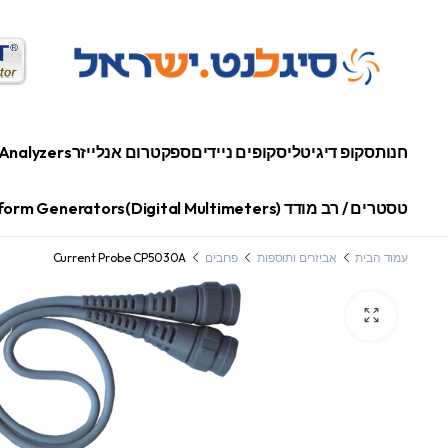
חנות
סקופ דיגיטלי
סקופים ניידים
ספקטרום אנלייזר
Analyzers
טסטרים / רב מודד (Digital Multimeters)
orm Generators
עמוד הבית
אביזרים ותוספות
פרובים
Current Probe CP5030A