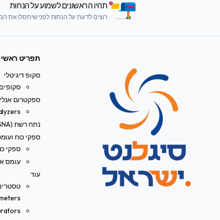
תהיו הראשונים לשמוע על הנחות
רוצים לדעת על הנחות לפני שיחסלו את המלא
תפריט ראשי
סקופ דיגיטלי
סקופים 
ספקטרום אנליי
alyzers
נתח רשת (VNA/SNA)
ספקי כוח ועומ
ספקי כו
עומס אל
עוד
meters)
rators