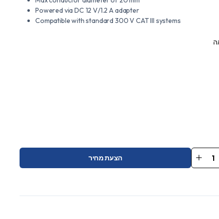
Powered via DC 12 V/1.2 A adapter
Compatible with standard 300 V CAT III systems
ה
הצעת מחיר
Cu
CP5
qu