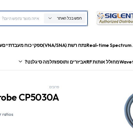
חפש בכל האתר
Real-time Spectrum 
נתח רשת (VNA/SNA)
ספקי כוח מעבדתיים
ע
Wavef
מחולל אותות RF
אביזרים ותוספות
למה סיגלנט?
פרובים
Probe CP5030A
r ratios