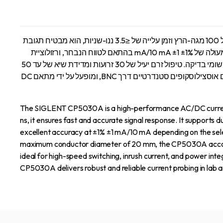
ה-SIGLENT CP5030A הוא גלאי זרם AC/DC בעל ביצועים גבוהים, המיועד ללכידה ומדידה מדויקת של צורות גל של זרם. עם רוחב פס של 100 מגה-הרץ וזמן עלייה של ≤3.5 ננו-שניות, הוא מבטיח תגובת
אות מהירה ומדויקת. הוא תומך בטווחי זרם כפולים של 5A (1X) ו-30A (10X), ומספק גמישות לאבחון זרם נמוך וגבוה. הגלאי שומר על דיוק מעולה של ±1% ±1 mA/10 mA בהתאם לטווח הנבחר, ורזולוציית
מדידה עד 1 mA מאפשרת ניתוח מפורט של אותות זרם. ה-CP5030A, המעוצב עם קוטר מוליך מרבי של 20 מ"מ, מתאים למגוון רחב של יישומי בדיקה. טיפול זרם יעיל של 30 זרועות ומדידת שיא של עד 50
A הופכים אותו לאידיאלי למדידות מיתוג במהירות גבוהה, זרם כניסה ומדידות שלמות הספק. ה-CP5030A, שתוכנן לעבוד בצורה חלקה עם אוסצילוסקופים סטנדרטיים דרך BNC, ומופעל על ידי מתאם DC
The SIGLENT CP5030A is a high-performance AC/DC current 
ns, it ensures fast and accurate signal response. It supports 
excellent accuracy at ±1% ±1 mA/10 mA depending on the sele
maximum conductor diameter of 20 mm, the CP5030A accommo
ideal for high-speed switching, inrush current, and power i
CP5030A delivers robust and reliable current probing in lab an