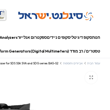
חנות
סקופ דיגיטלי
סקופים ניידים
ספקטרום אנלייזר
Analyzers
טסטרים / רב מודד (Digital Multimeters)
orm Generators
עמוד הבית
אביזרים ותוספות
Case for SDS SSA SVA and SDG series BAG-S2