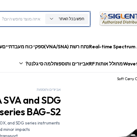
חפש בכל האתר
Real-time Spectrum 
נתח רשת (VNA/SNA)
ספקי כוח מעבדתיים
ע
Wavef
מחולל אותות RF
אביזרים ותוספות
למה סיגלנט?
Soft Carry 
אביזרים ותוספות
SA SVA and SDG
series BAG-S2
, and SDG series instruments
nd minor impacts
transport