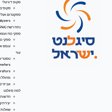
סקופ דיגיטלי
סקופים 
ספקטרום אנליי
alyzers
נתח רשת (VNA/SNA)
ספקי כוח ועומ
ספקי כו
עומס אל
עוד
meters)
rators
מחולל או
אביזרים
למה סיגלנט
חדשות
יצירת ק
שאלות נ