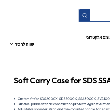
ומס אלקטרוני
שווה להכיר
Soft Carry Case for SDS S
Custom fit for SDS2000X, SDS5000X, SSA3000X, SVA1000X
Durable, padded fabric construction protects against dust a
Adjustable shoulder strap and top-mounted handle for easy 