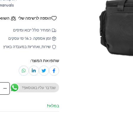
 manuals
הוספה לרשימה שלי
השווא
המחיר כולל ייבוא ומיסים
זמן אספקה: כ 14 ימי עסקים
שירות, ואחריות במעבדה בארץ
שתפו את המוצר:
שנדבר עליו בווטסאפ?
Soft
Carry
Case
for
במלאי!
SDS
SSA
SVA
and
SDG
series
BAG-