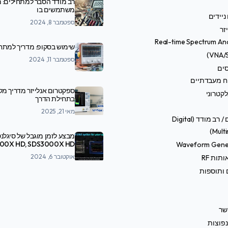
רב מודד הסבר למתחילים: מ
משתמשים בו
ניידים
ספטמבר 8, 2024
זר
Real-time Spectrum An
שימוש בסקופ: מדריך למתח
ספטמבר 11, 2024
סים
ח מעבדתיים
ספקטרום אנלייזר מדריך מ
קטרוני
בתחילת הדרך
מאי 21, 2025
טסטרים / רב מודד (Digital
Multi
מבצע לזמן מוגבל של סיגלנט
Waveform Gene
SDS7000A
אוקטובר 6, 2024
תות RF
 ותוספות
שר
פוצות